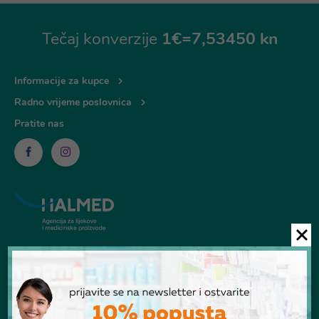
Tečaj konverzije
1€=7,53450 kn
Informacije za kupce
Radno vrijeme poslovnica
Pratite nas
© Ljekarna Talan 2026