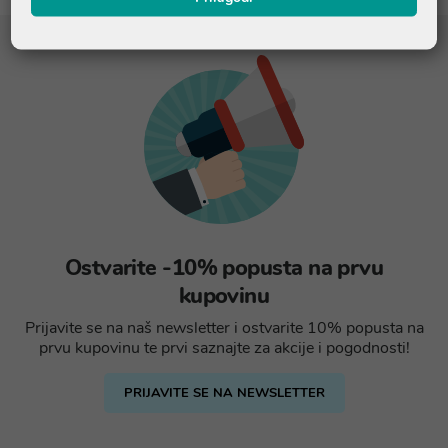
Ostvarite -10% popusta na prvu
kupovinu
Prijavite se na naš newsletter i ostvarite 10% popusta na
prvu kupovinu te prvi saznajte za akcije i pogodnosti!
PRIJAVITE SE NA NEWSLETTER