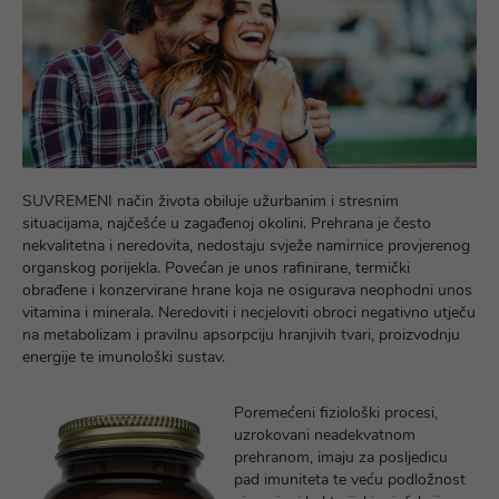
SUVREMENI način života obiluje užurbanim i stresnim
situacijama, najčešće u zagađenoj okolini. Prehrana je često
nekvalitetna i neredovita, nedostaju svježe namirnice provjerenog
organskog porijekla. Povećan je unos rafinirane, termički
obrađene i konzervirane hrane koja ne osigurava neophodni unos
vitamina i minerala. Neredoviti i necjeloviti obroci negativno utječu
na metabolizam i pravilnu apsorpciju hranjivih tvari, proizvodnju
energije te imunološki sustav.
Poremećeni fiziološki procesi,
uzrokovani neadekvatnom
prehranom, imaju za posljedicu
pad imuniteta te veću podložnost