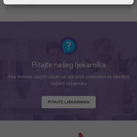
Recenzije
Pitajte našeg ljekarnika
Ako trebate savjet vezan uz zdravlje slobodno se obratite
našem ljekarniku
PITAJTE LJEKARNIKA