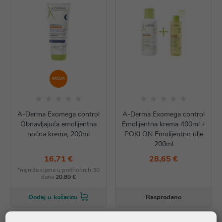
AKCIJA
A-Derma Exomega control
A-Derma Exomega control
Obnavljajuća emolijentna
Emolijentna krema 400ml +
noćna krema, 200ml
POKLON Emolijentno ulje
200ml
16,71 €
28,65 €
*najniža cijena u prethodnih 30
dana
20,89 €
Rasprodano
Dodaj u košaricu