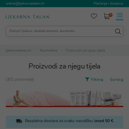
online@ljekarnatalan.hr
Plaćanje i dostava
0
ljekarnatalan.hr
Kozmetika
Proizvodi za njegu tijela
Proizvodi za njegu tijela
(301 proizvoda)
Filtriraj
Sortiraj
.
Besplatna dostava za svaku narudžbu
iznad 50 €