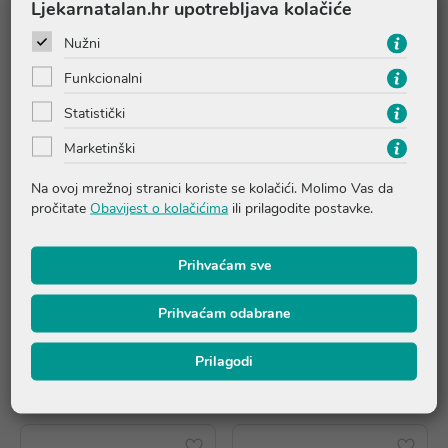
Ljekarnatalan.hr upotrebljava kolačiće
Nužni
Funkcionalni
Statistički
Marketinški
AKCIJA
AKCIJA
Na ovoj mrežnoj stranici koriste se kolačići. Molimo Vas da
pročitate
Obavijest o kolačićima
ili prilagodite postavke.
Skeyndor Timeless Prodigy
Skeyndor Timeless Prodigy
Prihvaćam sve
komplet sa serumom 7701
komplet s kremom 7700
196,20 €
196,20 €
Prihvaćam odabrane
*najniža cijena u prethodnih 30
*najniža cijena u prethodnih 30
dana
196,20 €
dana
196,20 €
Prilagodi
Dodaj u košaricu
Dodaj u košaricu