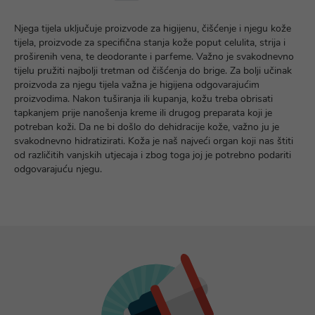
Njega tijela uključuje proizvode za higijenu, čišćenje i njegu kože
tijela, proizvode za specifična stanja kože poput celulita, strija i
proširenih vena, te deodorante i parfeme. Važno je svakodnevno
tijelu pružiti najbolji tretman od čišćenja do brige. Za bolji učinak
proizvoda za njegu tijela važna je higijena odgovarajućim
proizvodima. Nakon tuširanja ili kupanja, kožu treba obrisati
tapkanjem prije nanošenja kreme ili drugog preparata koji je
potreban koži. Da ne bi došlo do dehidracije kože, važno ju je
svakodnevno hidratizirati. Koža je naš najveći organ koji nas štiti
od različitih vanjskih utjecaja i zbog toga joj je potrebno podariti
odgovarajuću njegu.