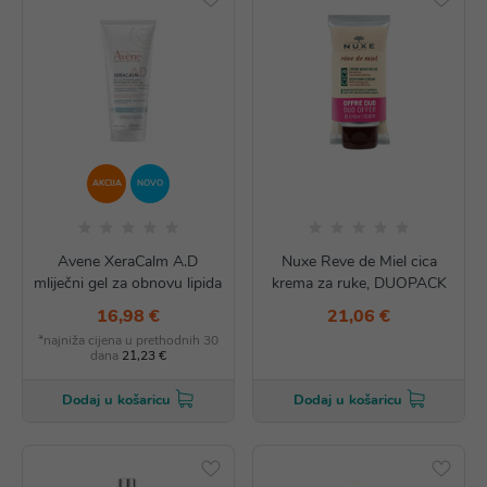
AKCIJA
NOVO
Avene XeraCalm A.D
Nuxe Reve de Miel cica
mliječni gel za obnovu lipida
krema za ruke, DUOPACK
16,98 €
21,06 €
*najniža cijena u prethodnih 30
dana
21,23 €
Dodaj u košaricu
Dodaj u košaricu