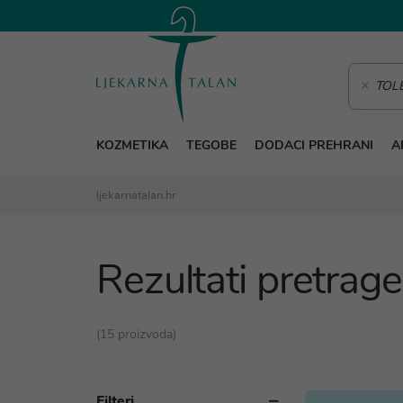
KOZMETIKA
TEGOBE
DODACI PREHRANI
A
ljekarnatalan.hr
Rezultati pretra
(15 proizvoda)
Filteri