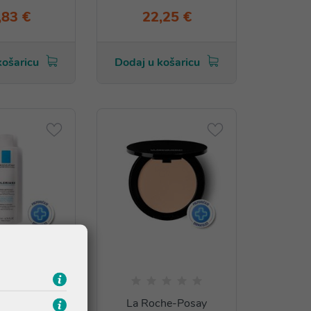
,83 €
22,25 €
košaricu
Dodaj u košaricu
he-Posay
La Roche-Posay