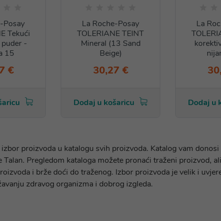
e-Posay
La Roche-Posay
La Roc
E Tekući
TOLERIANE TEINT
TOLERIA
 puder -
Mineral (13 Sand
korekti
a 15
Beige)
nij
7 €
30,27 €
30
šaricu
Dodaj u košaricu
Dodaj u 
i izbor proizvoda u katalogu svih proizvoda. Katalog vam donosi 
 Talan. Pregledom kataloga možete pronaći traženi proizvod, ali
proizvoda i brže doći do traženog. Izbor proizvoda je velik i uvje
žavanju zdravog organizma i dobrog izgleda.