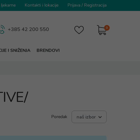
 ljekarne
Kontakti i lokacije
Prijava
/
Registracija
0
+385 42 200 550
IJE I SNIŽENJA
BRENDOVI
TIVE/
Poredak
naš izbor