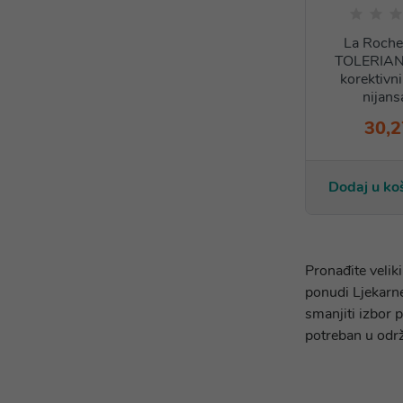
La Roch
TOLERIAN
korektivni
nijans
30,2
Dodaj u ko
Pronađite velik
ponudi Ljekarne
smanjiti izbor 
potreban u odr