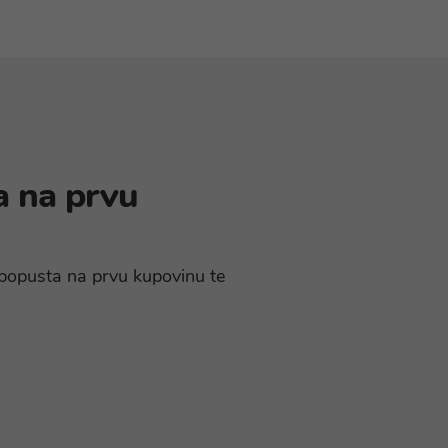
a na prvu
% popusta na prvu kupovinu te