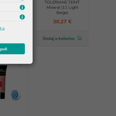
NE Losion
TOLERIANE TEINT
Mineral (11 Light
Beige)
,03 €
30,27 €
t o
košaricu
Dodaj u košaricu
agodi