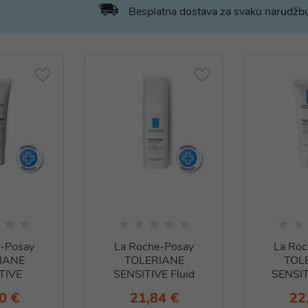
Besplatna dostava za svaku narudž
e-Posay
La Roche-Posay
La Roc
IANE
TOLERIANE
TOL
TIVE
SENSITIVE Fluid
SENSIT
0 €
21,84 €
22