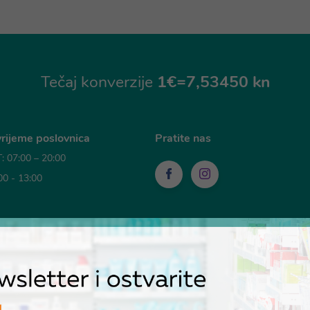
Tečaj konverzije
1€=7,53450 kn
rijeme poslovnica
Pratite nas
 07:00 – 20:00
00 - 13:00
sti plaćanja