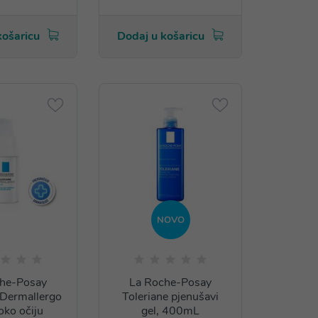
košaricu
Dodaj u košaricu
NOVO
he-Posay
La Roche-Posay
 Dermallergo
Toleriane pjenušavi
oko očiju
gel, 400mL