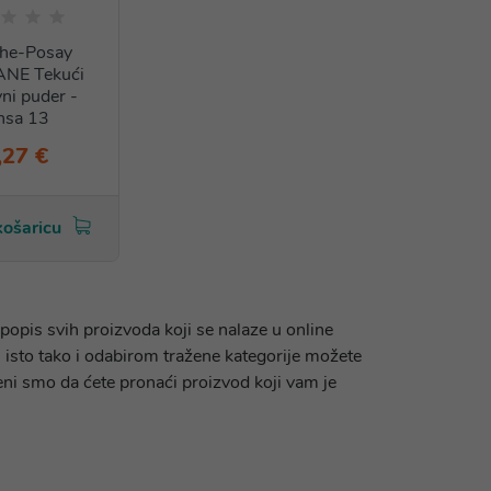
he-Posay
NE Tekući
vni puder -
ansa 13
,27 €
košaricu
popis svih proizvoda koji se nalaze u online
 isto tako i odabirom tražene kategorije možete
reni smo da ćete pronaći proizvod koji vam je