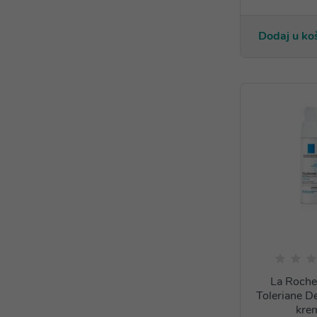
Dodaj u ko
La Roch
Toleriane D
kre