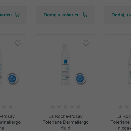
šaricu
Dodaj u košaricu
Dodaj u 
e-Posay
La Roche-Posay
La Roc
ermallergo
Toleriane Dermallergo
Toleriane
ma
fluid
njega 