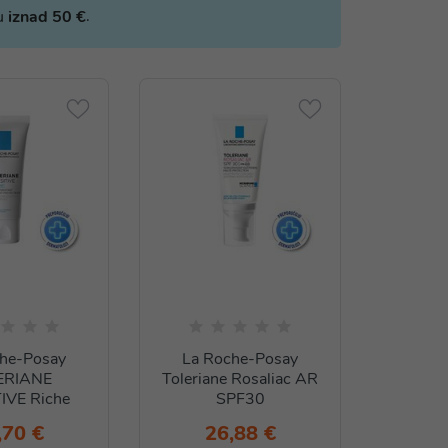
.
bu
iznad 50 €
he-Posay
La Roche-Posay
ERIANE
Toleriane Rosaliac AR
IVE Riche
SPF30
,70 €
26,88 €