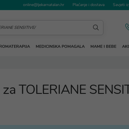
online@ljekarnatalan.hr
Plaćanje i dostava
Savjeti iz
ROMATERAPIJA
MEDICINSKA POMAGALA
MAME I BEBE
AKC
ge za TOLERIANE SENSI