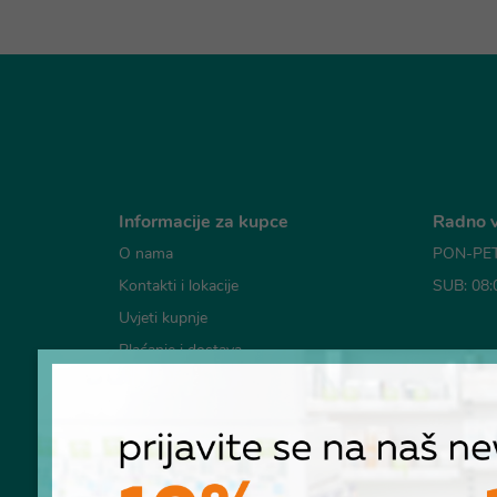
Informacije za kupce
Radno v
O nama
PON-PET:
Kontakti i lokacije
SUB: 08:
Uvjeti kupnje
Plaćanje i dostava
Mogućno
Česta pitanja
Pravila o korištenju kolačića
Pravila privatnosti
RASKID UGOVORA