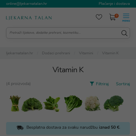
online@ljekarnatalan.hr
Plaćanje i dostava
0
ljekarnatalan.hr
Dodaci prehrani
Vitamini
Vitamin K
Vitamin K
(4 proizvoda)
Filtriraj
Sortiraj
.
Besplatna dostava za svaku narudžbu
iznad 50 €