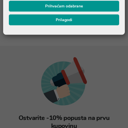
porijekla, K2 proizvode bakterije u probavnom sustavu, a K3 je
Prihvaćam odabrane
sintetički oblik. Istraživanja su pokazala da pravilnim uzimanjem
vitamin K ima odlično djelovanje na zdravlje i pomaže prilikom
Prilagodi
prevencije različitih stanja.
Ostvarite -10% popusta na prvu
kupovinu