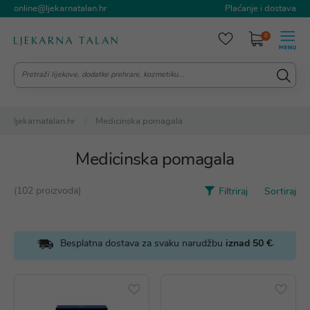
online@ljekarnatalan.hr
Plaćanje i dostava
0
ljekarnatalan.hr
Medicinska pomagala
Medicinska pomagala
(102 proizvoda)
Filtriraj
Sortiraj
.
Besplatna dostava za svaku narudžbu
iznad 50 €