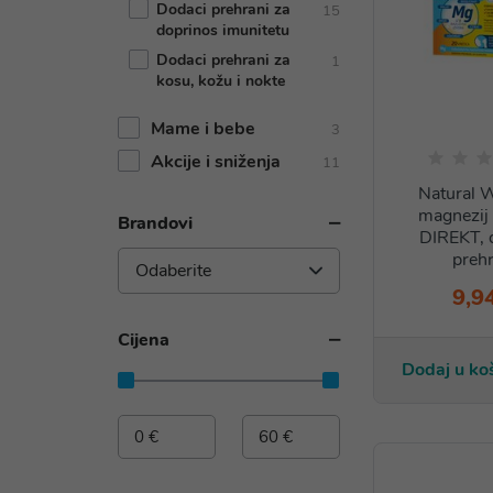
Dodaci prehrani za
15
doprinos imunitetu
Dodaci prehrani za
1
kosu, kožu i nokte
Mame i bebe
3
Akcije i sniženja
11
Natural W
magnezi
Brandovi
DIREKT, 
prehr
Odaberite
9,9
Cijena
Dodaj u ko