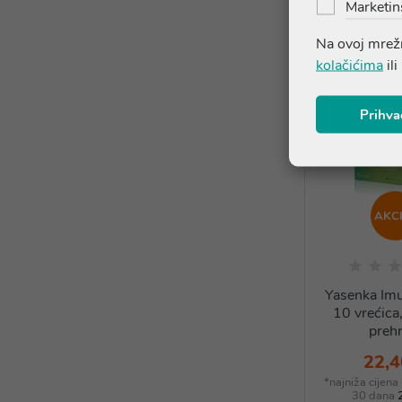
Marketin
Na ovoj mrežn
kolačićima
ili
Prihva
AKCI
Yasenka Imu
10 vrećica
prehr
22,4
*najniža cijena
30 dana