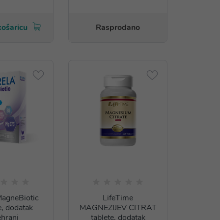
košaricu
Rasprodano
MagneBiotic
LifeTime
e, dodatak
MAGNEZIJEV CITRAT
ehrani
tablete, dodatak