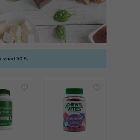
.
bu
iznad 50 €