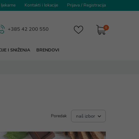
 ljekarne
Kontakti i lokacije
Prijava
/
Registracija
0
+385 42 200 550
IJE I SNIŽENJA
BRENDOVI
Poredak
naš izbor