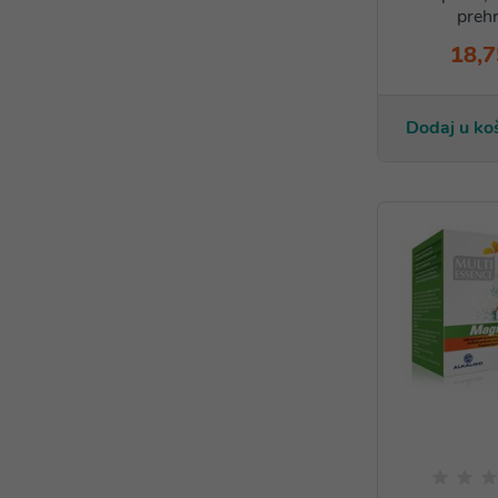
prehr
18,7
Dodaj u ko