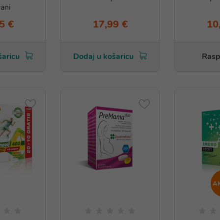
ani
5 €
17,99 €
10
šaricu
Dodaj u košaricu
Rasp
A