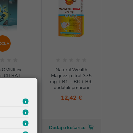
KCIJA
 OMNIflex
Natural Wealth
ij CITRAT
Magnezij citrat 375
tak prehrani
mg + B1 + B6 + B9,
dodatak prehrani
,60 €
12,42 €
ena u prethodnih
na
14,50 €
košaricu
Dodaj u košaricu