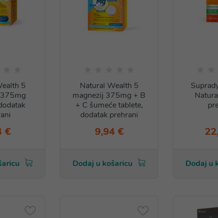
ealth 5
Natural Wealth 5
Suprady
j 375mg
magnezij 375mg + B
Natura
dodatak
+ C šumeće tablete,
pr
ani
dodatak prehrani
4 €
9,94 €
22
šaricu
Dodaj u košaricu
Dodaj u 