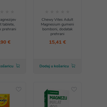
gnezijev
Chewy Vites Adult
t tablete,
Magnesium gumeni
k prehrani
bomboni, dodatak
prehrani
,90 €
15,41 €
košaricu
Dodaj u košaricu