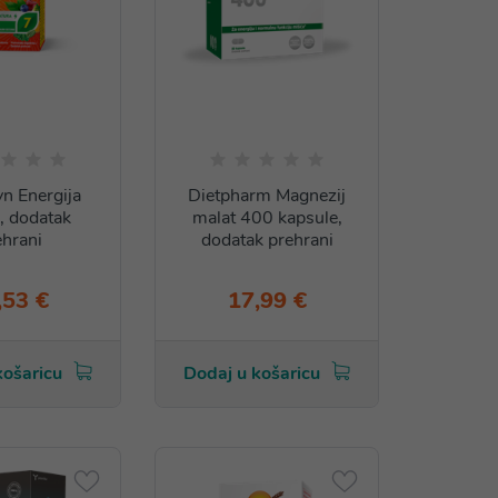
n Energija
Dietpharm Magnezij
, dodatak
malat 400 kapsule,
ehrani
dodatak prehrani
,53 €
17,99 €
košaricu
Dodaj u košaricu