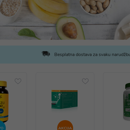
Besplatna dostava za svaku narudž
VO
AKCIJA