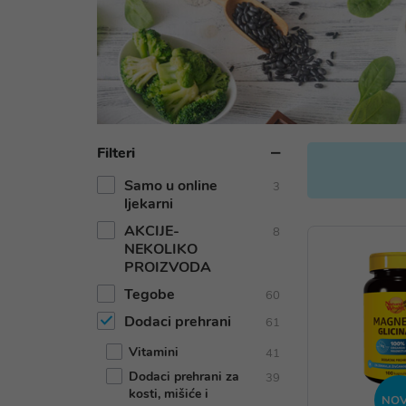
Filteri
Samo u online
3
ljekarni
AKCIJE-
8
NEKOLIKO
PROIZVODA
Tegobe
60
Dodaci prehrani
61
Vitamini
41
Dodaci prehrani za
39
kosti, mišiće i
NO