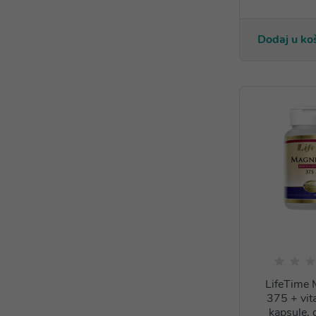
Dodaj u ko
LifeTime 
375 + vit
kapsule, 