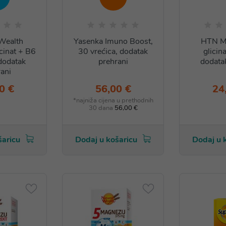
Wealth
Yasenka Imuno Boost,
HTN Ma
cinat + B6
30 vrećica, dodatak
glicina
dodatak
prehrani
dodata
ani
0 €
56,00 €
24
*najniža cijena u prethodnih
30 dana
56,00 €
šaricu
Dodaj u košaricu
Dodaj u 