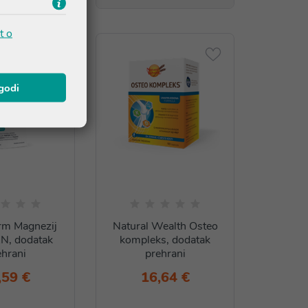
t o
agodi
rm Magnezij
Natural Wealth Osteo
AN, dodatak
kompleks, dodatak
ehrani
prehrani
,59 €
16,64 €