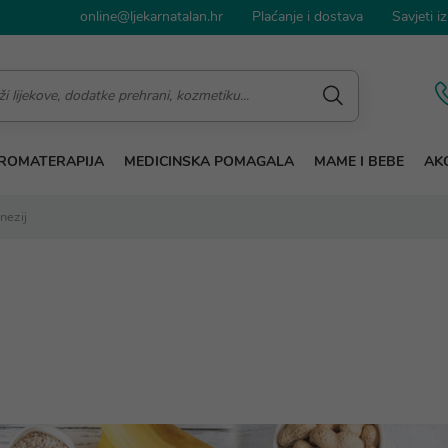
online@ljekarnatalan.hr
Plaćanje i dostava
Savjeti iz
ROMATERAPIJA
MEDICINSKA POMAGALA
MAME I BEBE
AKC
nezij