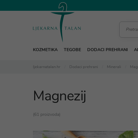
KOZMETIKA
TEGOBE
DODACI PREHRANI
A
ljekarnatalan.hr
Dodaci prehrani
Minerali
Mag
Magnezij
(61 proizvoda)