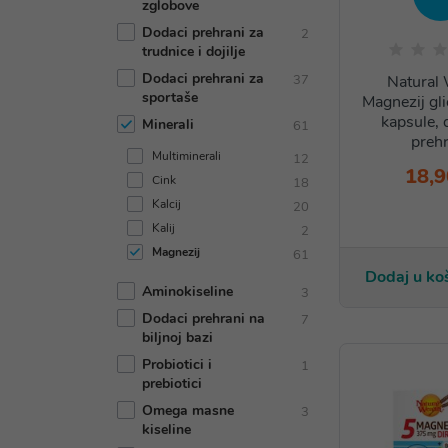
zglobove
Dodaci prehrani za
2
trudnice i dojilje
Dodaci prehrani za
37
Natural 
sportaše
Magnezij gli
kapsule, 
Minerali
61
prehr
Multiminerali
12
18,9
Cink
18
Kalcij
20
Kalij
2
Magnezij
61
Dodaj u ko
Aminokiseline
3
Dodaci prehrani na
7
biljnoj bazi
Probiotici i
1
prebiotici
Omega masne
3
kiseline