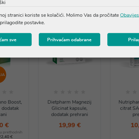
ški
oj stranici koriste se kolačići. Molimo Vas da pročitate
Obavijes
 prilagodite postavke.
ćam sve
Prihvaćam odabrane
Pril
JA
no Boost,
Dietpharm Magnezij
Nutripha
, dodatak
Glicinat kapsule,
citrat S
ani
dodatak prehrani
pr
0 €
19,99 €
10
 u prethodnih
22,40 €