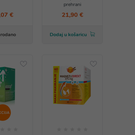
prehrani
,07 €
21,90 €
rodano
Dodaj u košaricu
KCIJA