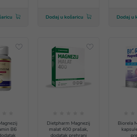
šaricu
Dodaj u košaricu
Dodaj u 
Magnezij
Dietpharm Magnezij
Biorela 
amin B6
malat 400 prašak,
kapsul
dodatak
dodatak prehrani
pr