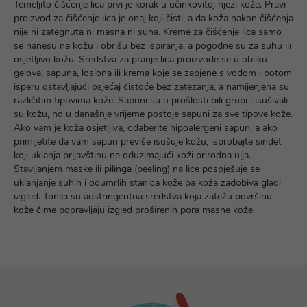
Temeljito čišćenje lica prvi je korak u učinkovitoj njezi kože. Pravi
proizvod za čišćenje lica je onaj koji čisti, a da koža nakon čišćenja
nije ni zategnuta ni masna ni suha. Kreme za čišćenje lica samo
se nanesu na kožu i obrišu bez ispiranja, a pogodne su za suhu ili
osjetljivu kožu. Sredstva za pranje lica proizvode se u obliku
gelova, sapuna, losiona ili krema koje se zapjene s vodom i potom
isperu ostavljajući osjećaj čistoće bez zatezanja, a namijenjena su
različitim tipovima kože. Sapuni su u prošlosti bili grubi i isušivali
su kožu, no u današnje vrijeme postoje sapuni za sve tipove kože.
Ako vam je koža osjetljiva, odaberite hipoalergeni sapun, a ako
primijetite da vam sapun previše isušuje kožu, isprobajte sindet
koji uklanja prljavštinu ne oduzimajući koži prirodna ulja.
Stavljanjem maske ili pilinga (peeling) na lice pospješuje se
uklanjanje suhih i odumrlih stanica kože pa koža zadobiva glađi
izgled. Tonici su adstringentna sredstva koja zatežu površinu
kože čime popravljaju izgled proširenih pora masne kože.