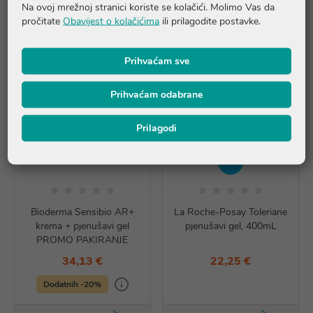
Na ovoj mrežnoj stranici koriste se kolačići. Molimo Vas da
pročitate
Obavijest o kolačićima
ili prilagodite postavke.
Prihvaćam sve
Prihvaćam odabrane
Prilagodi
NOVO
Bioderma Sensibio AR+
La Roche-Posay Toleriane
krema + pjenušavi gel
pjenušavi gel, 400mL
PROMO PAKIRANJE
34,13 €
22,25 €
Dodatnih -20%