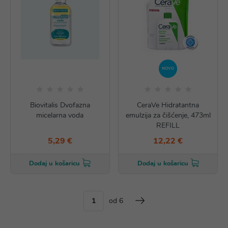
NOVO
Biovitalis Dvofazna
CeraVe Hidratantna
micelarna voda
emulzija za čišćenje, 473ml
REFILL
5,29 €
12,22 €
Dodaj u košaricu
Dodaj u košaricu
od 6