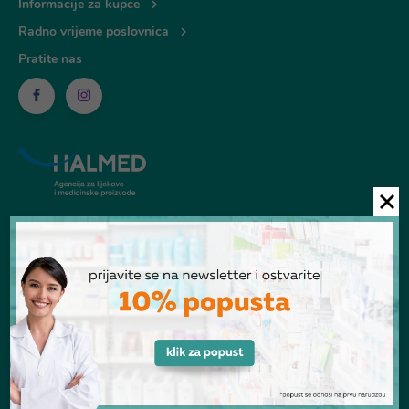
Informacije za kupce
Radno vrijeme poslovnica
Pratite nas
© Ljekarna Talan 2026
POGLEDANI PROIZVODI