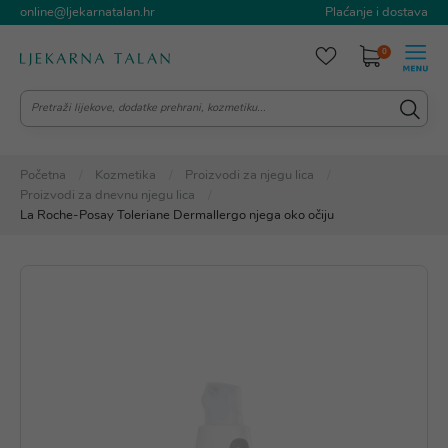
online@ljekarnatalan.hr
Plaćanje i dostava
0
Početna
Kozmetika
Proizvodi za njegu lica
Proizvodi za dnevnu njegu lica
La Roche-Posay Toleriane Dermallergo njega oko očiju