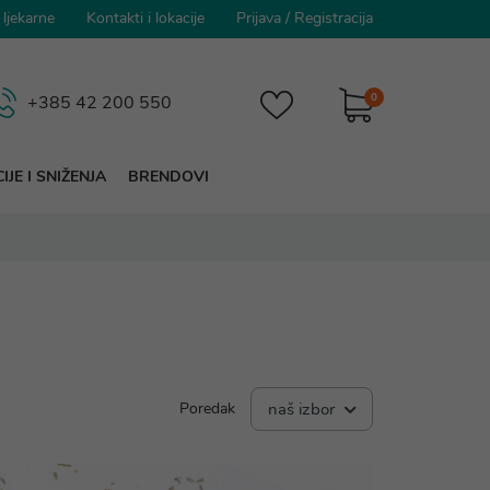
 ljekarne
Kontakti i lokacije
Prijava
/
Registracija
0
+385 42 200 550
IJE I SNIŽENJA
BRENDOVI
Poredak
naš izbor