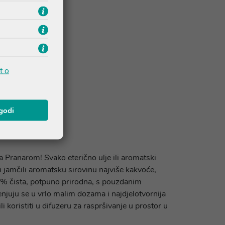
t o
agodi
a Pranarom! Svako eterično ulje ili aromatski
bi jamčili aromatsku sirovinu najviše kakvoće,
% čista, potpuno prirodna, s pouzdanim
juju se u vrlo malim dozama i najdjelotvornija
li koristiti u difuzeru za raspršivanje u prostor u