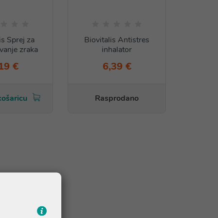
is Sprej za
Biovitalis Antistres
vanje zraka
inhalator
19 €
6,39 €
košaricu
Rasprodano