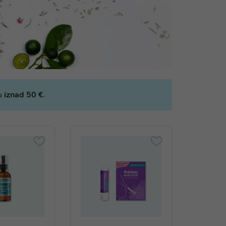
.
bu
iznad 50 €