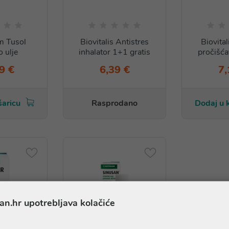
m Tusol
Biovitalis Antistres
Biovital
o ulje
inhalator 1+1 gratis
pročišća
9 €
6,39 €
7,
šaricu
Rasprodano
Dodaj u 
an.hr upotrebljava kolačiće