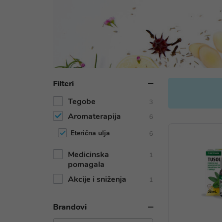
Filteri
Tegobe
3
Aromaterapija
6
Eterična ulja
6
Medicinska
1
pomagala
Akcije i sniženja
1
Brandovi