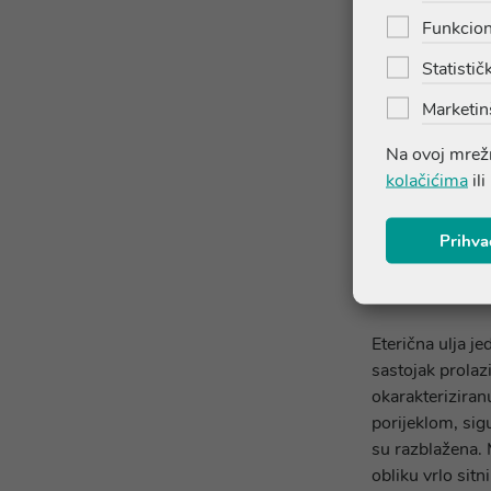
Funkcion
Statističk
Marketin
Dietpharm T
+ inha
Na ovoj mrežn
18,9
kolačićima
ili
Prihva
Dodaj u ko
Eterična ulja j
sastojak prolazi
okarakterizira
porijeklom, sig
su razblažena. M
obliku vrlo sitni