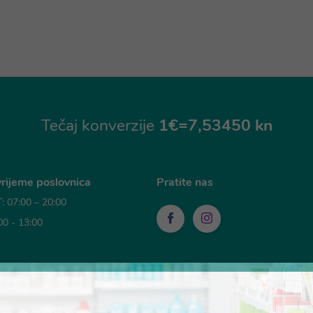
Tečaj konverzije
1€=7,53450 kn
rijeme poslovnica
Pratite nas
 07:00 – 20:00
00 - 13:00
sti plaćanja