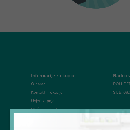
Informacije za kupce
Radno v
O nama
PON-PET:
Kontakti i lokacije
SUB: 08:
Uvjeti kupnje
Plaćanje i dostava
Mogućno
Česta pitanja
Pravila o korištenju kolačića