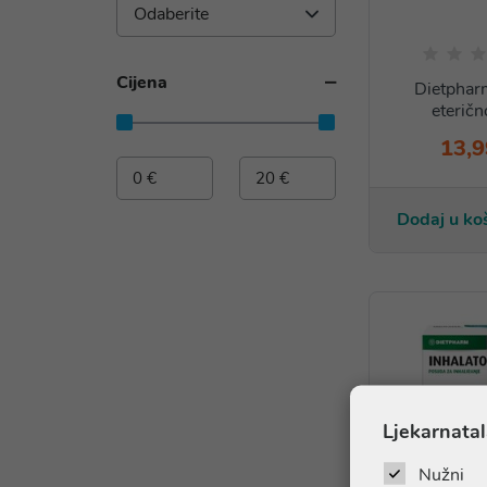
Odaberite
Cijena
Dietphar
eteričn
13,9
Dodaj u ko
Ljekarnatal
Nužni