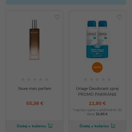
AKCIJA
Nuxe men parfem
Uriage Deodorant sprej
PROMO PAKIRANJE
55,36 €
11,80 €
*najniža cijena u prethodnih 30
dana
16,85 €
Dodaj u košaricu
Dodaj u košaricu