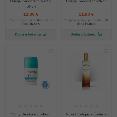
Uriage Deodorant 3-activ
Uriage Deodorant roll-on
roll on
11,80 €
11,80 €
*najniža cijena u prethodnih 30
*najniža cijena u prethodnih 30
dana
16,85 €
dana
16,85 €
Dodaj u košaricu
Dodaj u košaricu
Vichy Deodorant roll-on
Nuxe Prodigieux Čudesni