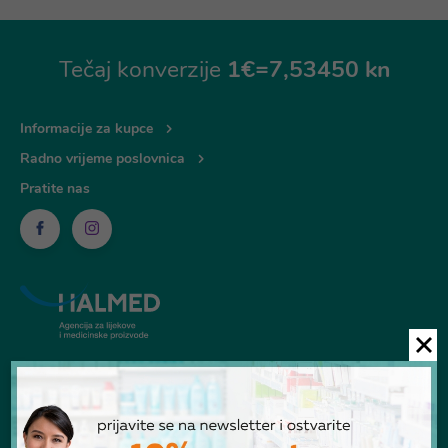
Tečaj konverzije
1€=7,53450 kn
Informacije za kupce
Radno vrijeme poslovnica
Pratite nas
© Ljekarna Talan 2026