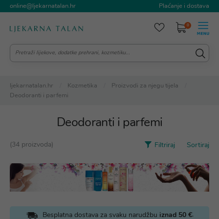
online@ljekarnatalan.hr
Plaćanje i dostava
0
ljekarnatalan.hr
Kozmetika
Proizvodi za njegu tijela
Deodoranti i parfemi
Deodoranti i parfemi
(34 proizvoda)
Filtriraj
Sortiraj
.
Besplatna dostava za svaku narudžbu
iznad 50 €