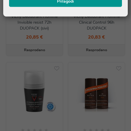
Prilagodi
Vichy Deodorant Homme
Vichy Deodorant Homme
Invisible resist 72h
Clinical Control 96h
DUOPACK (sivi)
DUOPACK
20,85 €
20,83 €
Rasprodano
Rasprodano