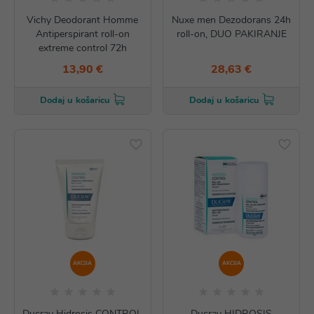
Vichy Deodorant Homme
Nuxe men Dezodorans 24h
Antiperspirant roll-on
roll-on, DUO PAKIRANJE
extreme control 72h
13,90 €
28,63 €
Dodaj u košaricu
Dodaj u košaricu
AKCIJA
AKCIJA
Ducray Hidrosis CONTROL
Ducray HIDROSIS