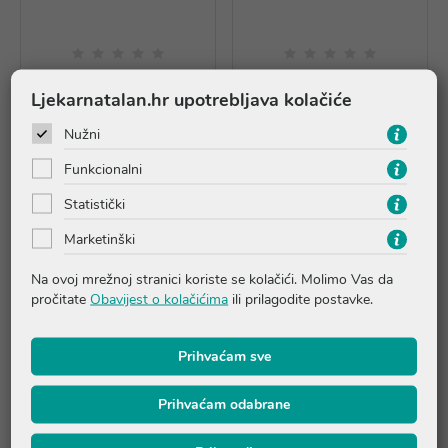
Nuxe Body Reve de Thé
Nuxe Prodigieux Floral
Ljekarnatalan.hr upotrebljava kolačiće
Revitalizirajuća mirisna
parfem
vodica
Nužni
35,39 €
54,88 €
Funkcionalni
Rasprodano
Rasprodano
Statistički
Marketinški
Na ovoj mrežnoj stranici koriste se kolačići. Molimo Vas da
pročitate
Obavijest o kolačićima
ili prilagodite postavke.
Prihvaćam sve
Prihvaćam odabrane