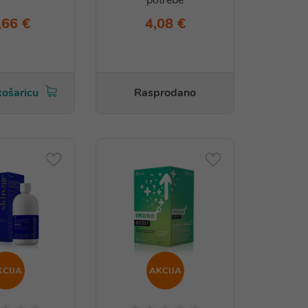
potrebe
,66 €
4,08 €
košaricu
Rasprodano
KCIJA
AKCIJA