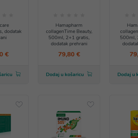
care
Hamapharm
Ham
, dodatak
collagenTime Beauty,
collage
ani
500ml, 2+1 gratis,
500ml, 
dodatak prehrani
dodata
0 €
79,80 €
79
šaricu
Dodaj u košaricu
Dodaj u 