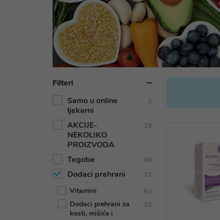
Filteri
Samo u online
2
ljekarni
AKCIJE-
19
NEKOLIKO
PROIZVODA
Tegobe
69
Dodaci prehrani
72
Vitamini
63
Dodaci prehrani za
10
kosti, mišiće i