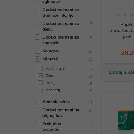
zglobove
Dodaci prehrani za
3
trudnice i dojilje
Dodaci prehrani za
5
Papilo
djecu
Immunocaps
prehr
Dodaci prehrani za
9
sportaše
Kolagen
12
28,2
Minerali
72
Multiminerali
14
Dodaj u ko
Cink
72
Kalcij
18
Magnezij
18
Aminokiseline
11
Dodaci prehrani na
10
biljnoj bazi
Probiotici i
3
prebiotici