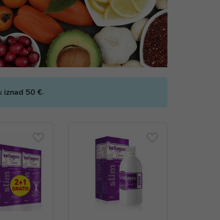
.
bu
iznad 50 €