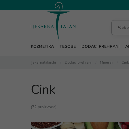
KOZMETIKA
TEGOBE
DODACI PREHRANI
A
ljekarnatalan.hr
Dodaci prehrani
Minerali
Cink
Cink
(72 proizvoda)