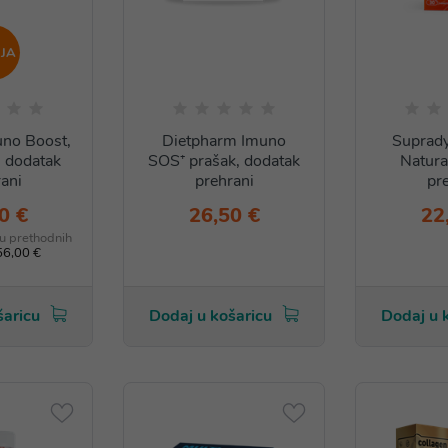
JA
no Boost,
Dietpharm Imuno
Suprady
, dodatak
SOS⁺ prašak, dodatak
Natura
ani
prehrani
pr
0 €
26,50 €
22
 u prethodnih
56,00 €
šaricu
Dodaj u košaricu
Dodaj u 