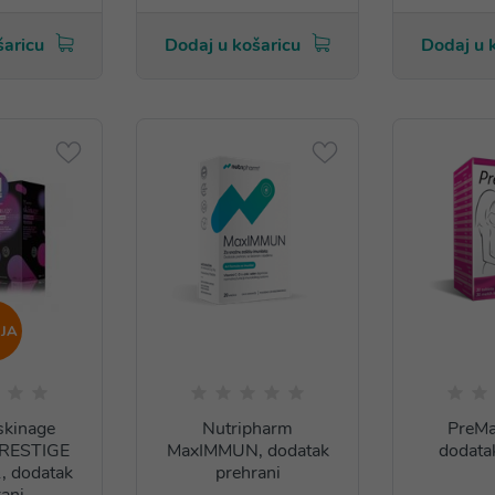
šaricu
Dodaj u košaricu
Dodaj u 
JA
skinage
Nutripharm
PreMa
PRESTIGE
MaxIMMUN, dodatak
dodata
, dodatak
prehrani