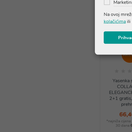
Marketin
Na ovoj mrežn
kolačićima
ili
Prihva
AKCI
Yasenka 
COLL
ELEGANCE
2+1 gratis
prehr
66,4
*najniža cijena
30 dana