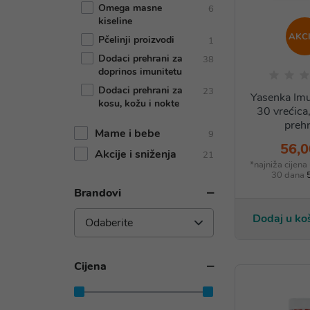
Omega masne
6
kiseline
AKCI
Pčelinji proizvodi
1
Dodaci prehrani za
38
doprinos imunitetu
Dodaci prehrani za
23
Yasenka Imu
kosu, kožu i nokte
30 vrećica
prehr
Mame i bebe
9
56,0
Akcije i sniženja
21
*najniža cijena
30 dana
Brandovi
Dodaj u ko
Odaberite
Cijena