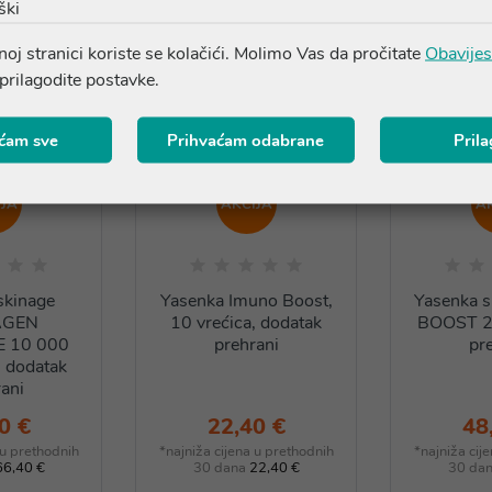
ški
oj stranici koriste se kolačići. Molimo Vas da pročitate
Obavijes
 prilagodite postavke.
ćam sve
Prihvaćam odabrane
Pril
JA
AKCIJA
A
skinage
Yasenka Imuno Boost,
Yasenka 
AGEN
10 vrećica, dodatak
BOOST 2+
 10 000
prehrani
pr
, dodatak
ani
0 €
22,40 €
48
 u prethodnih
*najniža cijena u prethodnih
*najniža cij
66,40 €
30 dana
22,40 €
30 da