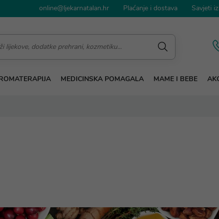
online@ljekarnatalan.hr
Plaćanje i dostava
Savjeti iz
ROMATERAPIJA
MEDICINSKA POMAGALA
MAME I BEBE
AKC