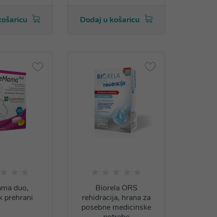
košaricu
Dodaj u košaricu
ma duo,
Biorela ORS
k prehrani
rehidracija, hrana za
posebne medicinske