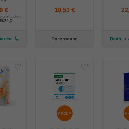
ani
0 €
10,59 €
22
 u prethodnih
59,20 €
šaricu
Rasprodano
Dodaj u 
AKCIJA
A