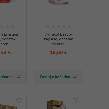
n Energija
Auraxol Beauty
, dodatak
kapsule, dodatak
ehrani
prehrani
,53 €
19,50 €
košaricu
Dodaj u košaricu