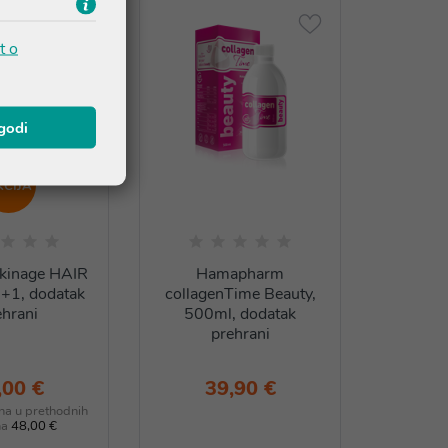
t o
agodi
KCIJA
skinage HAIR
Hamapharm
1, dodatak
collagenTime Beauty,
ehrani
500ml, dodatak
prehrani
,00 €
39,90 €
ena u prethodnih
na
48,00 €