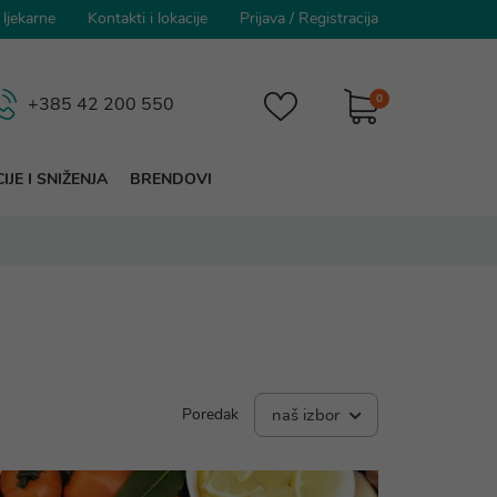
 ljekarne
Kontakti i lokacije
Prijava
/
Registracija
0
+385 42 200 550
IJE I SNIŽENJA
BRENDOVI
Poredak
naš izbor