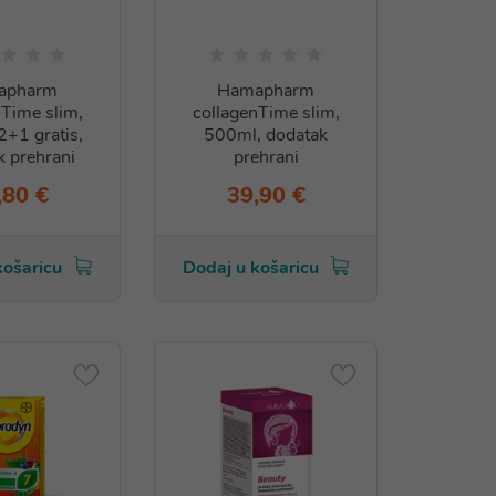
apharm
Hamapharm
nTime slim,
collagenTime slim,
2+1 gratis,
500ml, dodatak
k prehrani
prehrani
,80 €
39,90 €
košaricu
Dodaj u košaricu