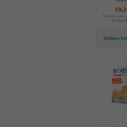
prehr
59,2
*najniža cijena
30 dana
Dodaj u ko