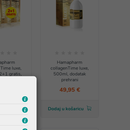
apharm
Hamapharm
nTime luxe,
collagenTime luxe,
2+1 gratis,
500ml, dodatak
k prehrani
prehrani
,90 €
49,95 €
košaricu
Dodaj u košaricu