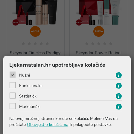
AKCIJA
AKCIJA
Skeyndor Timeless Prodigy
Skeyndor Power Retinol
komplet sa serumom 7701
komplet za normalnu i suhu
Ljekarnatalan.hr upotrebljava kolačiće
kožu 7714
196,20 €
93,52 €
Nužni
*najniža cijena u prethodnih 30
*najniža cijena u prethodnih 30
dana
196,20 €
dana
93,52 €
Funkcionalni
Statistički
Dodaj u košaricu
Dodaj u košaricu
Marketinški
Na ovoj mrežnoj stranici koriste se kolačići. Molimo Vas da
pročitate
Obavijest o kolačićima
ili prilagodite postavke.