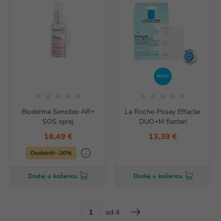
NOVO
Bioderma Sensibio AR+
La Roche-Posay Effaclar
SOS sprej
DUO+M flasteri
18,49 €
13,39 €
Dodatnih -20%
Dodaj u košaricu
Dodaj u košaricu
od 4