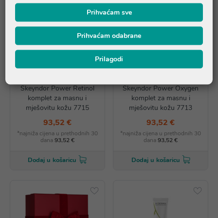
Prihvaćam sve
Prihvaćam odabrane
AKCIJA
AKCIJA
Prilagodi
Skeyndor Power Retinol
Skeyndor Power Oxygen
komplet za masnu i
komplet za masnu i
mješovitu kožu 7715
mješovitu kožu 7713
93,52 €
93,52 €
*najniža cijena u prethodnih 30
*najniža cijena u prethodnih 30
dana
93,52 €
dana
93,52 €
Dodaj u košaricu
Dodaj u košaricu