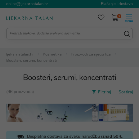
online@ljekarnatalan.hr
Plaćanje i dostava
0
ljekarnatalan.hr
Kozmetika
Proizvodi za njegu lica
Boosteri, serumi, koncentrati
Boosteri, serumi, koncentrati
(96 proizvoda)
Filtriraj
Sortiraj
.
Besplatna dostava za svaku narudžbu
iznad 50 €