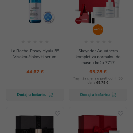
AKCIJA
La Roche-Posay Hyalu B5
Skeyndor Aquatherm
Visokoučinkoviti serum
komplet za normalnu do
masnu kožu 7717
44,67 €
65,78 €
*najniža cijena u prethodnih 30
dana
65,78 €
Dodaj u košaricu
Dodaj u košaricu