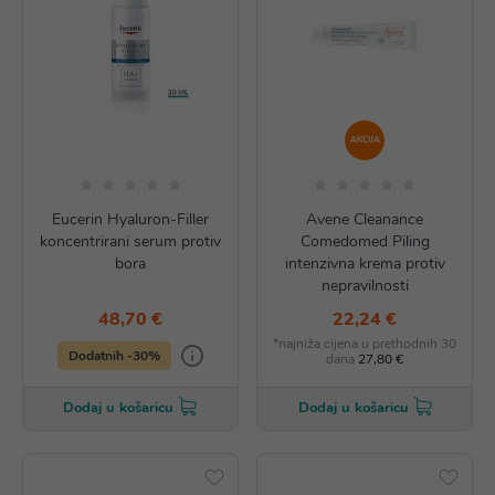
AKCIJA
Eucerin Hyaluron-Filler
Avene Cleanance
koncentrirani serum protiv
Comedomed Piling
bora
intenzivna krema protiv
nepravilnosti
48,70 €
22,24 €
*najniža cijena u prethodnih 30
Dodatnih -30%
dana
27,80 €
Dodaj u košaricu
Dodaj u košaricu