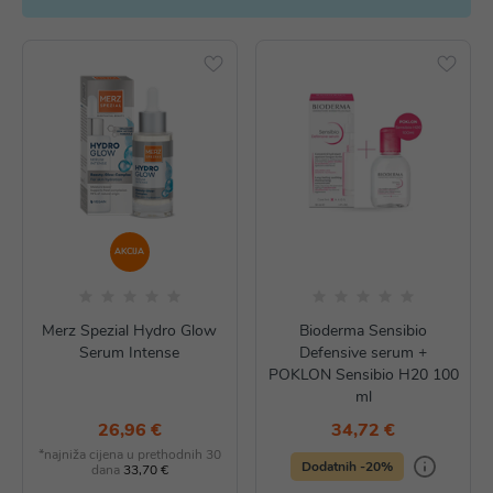
AKCIJA
Merz Spezial Hydro Glow
Bioderma Sensibio
Serum Intense
Defensive serum +
POKLON Sensibio H20 100
ml
26,96 €
34,72 €
*najniža cijena u prethodnih 30
Dodatnih -20%
dana
33,70 €