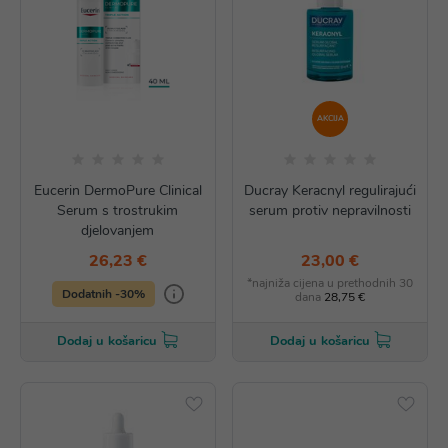
AKCIJA
Eucerin DermoPure Clinical
Ducray Keracnyl regulirajući
Serum s trostrukim
serum protiv nepravilnosti
djelovanjem
26,23 €
23,00 €
*najniža cijena u prethodnih 30
Dodatnih -30%
dana
28,75 €
Dodaj u košaricu
Dodaj u košaricu