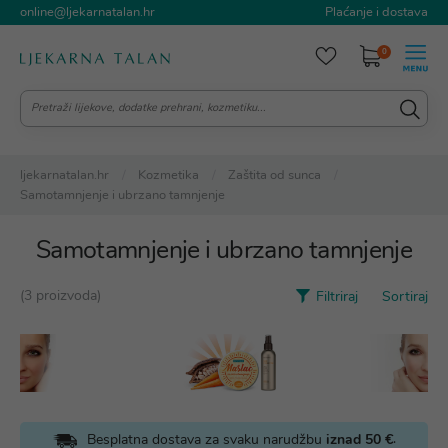
online@ljekarnatalan.hr
Plaćanje i dostava
0
ljekarnatalan.hr
Kozmetika
Zaštita od sunca
Samotamnjenje i ubrzano tamnjenje
Samotamnjenje i ubrzano tamnjenje
(3 proizvoda)
Filtriraj
Sortiraj
.
Besplatna dostava za svaku narudžbu
iznad 50 €