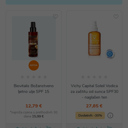
AKCIJA
Biovitalis Božanstveno
Vichy Capital Soleil Vodica
ljetno ulje SPF 15
za zaštitu od sunca SPF30
- naglašen ten
12,79 €
27,85 €
*najniža cijena u prethodnih 30
Dodatnih -30%
dana
15,99 €