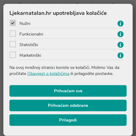
Chewy Vites Adult
Chewy Vites Adult Beauty
Magnesium gumeni
Collagen gumeni bomboni,
Ljekarnatalan.hr upotrebljava kolačiće
bomboni, dodatak prehrani
dodatak prehrani
Nužni
15,41 €
17,32 €
Funkcionalni
Dodaj u košaricu
Dodaj u košaricu
Statistički
Marketinški
Na ovoj mrežnoj stranici koriste se kolačići. Molimo Vas da
pročitate
Obavijest o kolačićima
ili prilagodite postavke.
Prihvaćam sve
Prihvaćam odabrane
NOVO
Prilagodi
Medex Postbeeotic,
Supradyn Kids Omega-3,