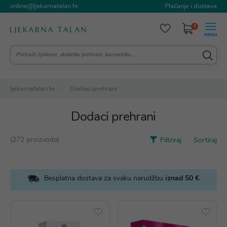
online@ljekarnatalan.hr
Plaćanje i dostava
0
ljekarnatalan.hr
Dodaci prehrani
Dodaci prehrani
(272 proizvoda)
Filtriraj
Sortiraj
.
Besplatna dostava za svaku narudžbu
iznad 50 €