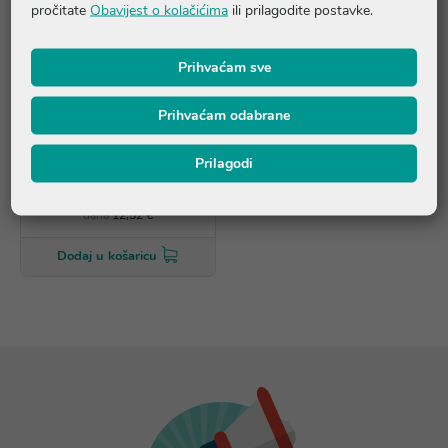
pročitate
Obavijest o kolačićima
ili prilagodite postavke.
Prihvaćam sve
AKCIJA
Prihvaćam odabrane
Uriage PRURICED gel
Prilagodi
12,52 €
*najniža cijena u prethodnih 30
dana
12,52 €
Dodaj u košaricu