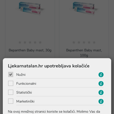
Bepanthen Baby mast, 30g
Bepanthen Baby mast,
100g
7,80 €
18,65 €
Ljekarnatalan.hr upotrebljava kolačiće
Dodaj u košaricu
Dodaj u košaricu
Nužni
Funkcionalni
Statistički
Marketinški
Na ovoj mrežnoj stranici koriste se kolačići. Molimo Vas da