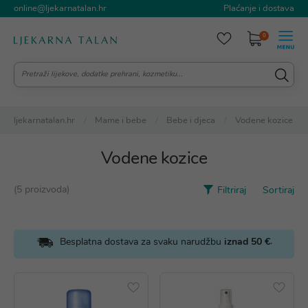
online@ljekarnatalan.hr
Plaćanje i dostava
0
ljekarnatalan.hr
Mame i bebe
Bebe i djeca
Vodene kozice
Vodene kozice
(5 proizvoda)
Filtriraj
Sortiraj
.
Besplatna dostava za svaku narudžbu
iznad 50 €