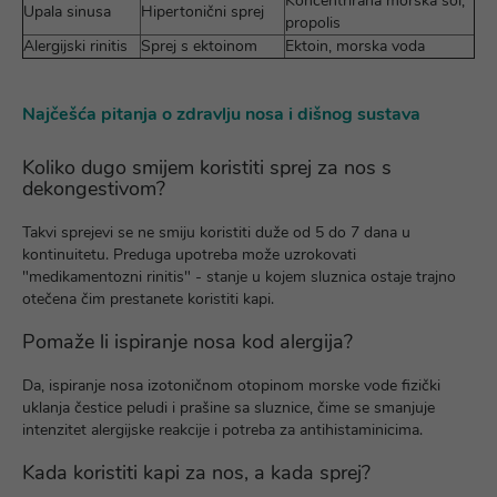
Koncentrirana morska sol,
Upala sinusa
Hipertonični sprej
propolis
Alergijski rinitis
Sprej s ektoinom
Ektoin, morska voda
Najčešća pitanja o zdravlju nosa i dišnog sustava
Koliko dugo smijem koristiti sprej za nos s
dekongestivom?
Takvi sprejevi se ne smiju koristiti duže od 5 do 7 dana u
kontinuitetu. Preduga upotreba može uzrokovati
"medikamentozni rinitis" - stanje u kojem sluznica ostaje trajno
otečena čim prestanete koristiti kapi.
Pomaže li ispiranje nosa kod alergija?
Da, ispiranje nosa izotoničnom otopinom morske vode fizički
uklanja čestice peludi i prašine sa sluznice, čime se smanjuje
intenzitet alergijske reakcije i potreba za antihistaminicima.
Kada koristiti kapi za nos, a kada sprej?