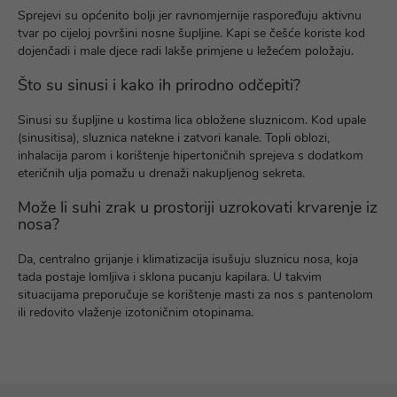
Sprejevi su općenito bolji jer ravnomjernije raspoređuju aktivnu
tvar po cijeloj površini nosne šupljine. Kapi se češće koriste kod
dojenčadi i male djece radi lakše primjene u ležećem položaju.
Što su sinusi i kako ih prirodno odčepiti?
Sinusi su šupljine u kostima lica obložene sluznicom. Kod upale
(sinusitisa), sluznica natekne i zatvori kanale. Topli oblozi,
inhalacija parom i korištenje hipertoničnih sprejeva s dodatkom
eteričnih ulja pomažu u drenaži nakupljenog sekreta.
Može li suhi zrak u prostoriji uzrokovati krvarenje iz
nosa?
Da, centralno grijanje i klimatizacija isušuju sluznicu nosa, koja
tada postaje lomljiva i sklona pucanju kapilara. U takvim
situacijama preporučuje se korištenje masti za nos s pantenolom
ili redovito vlaženje izotoničnim otopinama.