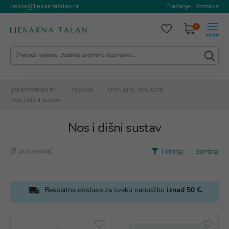
online@ljekarnatalan.hr
Plaćanje i dostava
0
ljekarnatalan.hr
Tegobe
Uho, grlo, nos, usta
Nos i dišni sustav
Nos i dišni sustav
(5 proizvoda)
Filtriraj
Sortiraj
.
Besplatna dostava za svaku narudžbu
iznad 50 €