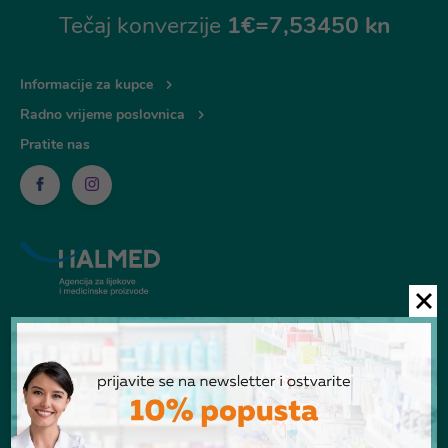
Tečaj konverzije
1€=7,53450 kn
Informacije za kupce
Radno vrijeme poslovnica
Pratite nas
© Ljekarna Talan 2026