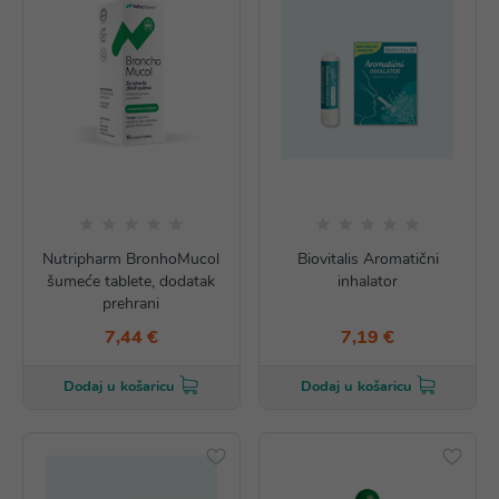
Nutripharm BronhoMucol
Biovitalis Aromatični
šumeće tablete, dodatak
inhalator
prehrani
7,44 €
7,19 €
Dodaj u košaricu
Dodaj u košaricu