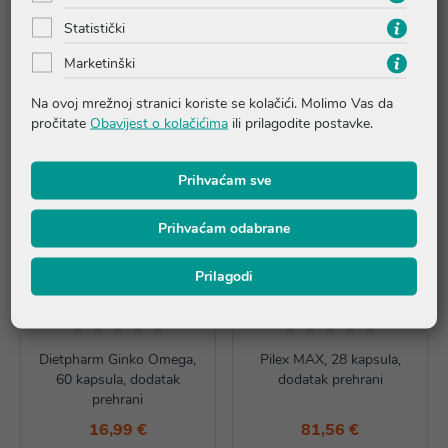
37,16 €
9,95 €
Statistički
Rasprodano
Dodaj u košaricu
Marketinški
Na ovoj mrežnoj stranici koriste se kolačići. Molimo Vas da
pročitate
Obavijest o kolačićima
ili prilagodite postavke.
Prihvaćam sve
Prihvaćam odabrane
Prilagodi
Dietpharm Ginko Omega,
Pilex MAX, 28 kapsula,
60 kapsula, dodatak
dodatak prehrani
prehrani
16,99 €
81,56 €