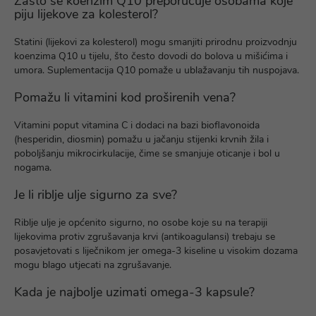
Zašto se koenzim Q10 preporučuje osobama koje
piju lijekove za kolesterol?
Statini (lijekovi za kolesterol) mogu smanjiti prirodnu proizvodnju
koenzima Q10 u tijelu, što često dovodi do bolova u mišićima i
umora. Suplementacija Q10 pomaže u ublažavanju tih nuspojava.
Pomažu li vitamini kod proširenih vena?
Vitamini poput vitamina C i dodaci na bazi bioflavonoida
(hesperidin, diosmin) pomažu u jačanju stijenki krvnih žila i
poboljšanju mikrocirkulacije, čime se smanjuje oticanje i bol u
nogama.
Je li riblje ulje sigurno za sve?
Riblje ulje je općenito sigurno, no osobe koje su na terapiji
lijekovima protiv zgrušavanja krvi (antikoagulansi) trebaju se
posavjetovati s liječnikom jer omega-3 kiseline u visokim dozama
mogu blago utjecati na zgrušavanje.
Kada je najbolje uzimati omega-3 kapsule?