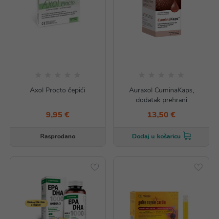
Axol Procto čepići
Auraxol CuminaKaps,
dodatak prehrani
9,95 €
13,50 €
Rasprodano
Dodaj u košaricu