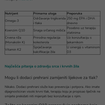
Nutrijent
Primarna uloga
Preporuka
Održavanje triglicerida
250 mg EPA i DHA
Omega-3
i tlaka
dnevno
Posebno uz terapiju
Koenzim Q10
Snaga srčanog mišića
statinima
Crvena riža
Prirodna regulacija
Uz konzultaciju s
(Monakolin K)
kolesterola
ljekarnikom
Sprječavanje
U sinergiji s vitaminom
Vitamin K2
kalcifikacije žila
D3
Najčešća pitanja o zdravlju srca i krvnih žila
Mogu li dodaci prehrani zamijeniti lijekove za tlak?
Nikako. Dodaci prehrani služe kao prevencija i potpora. Ako imate
dijagnosticiran visoki krvni tlak, terapiju koju je propisao liječnik ne
smijete prekidati niti mijenjati bez konzultacije s njim.