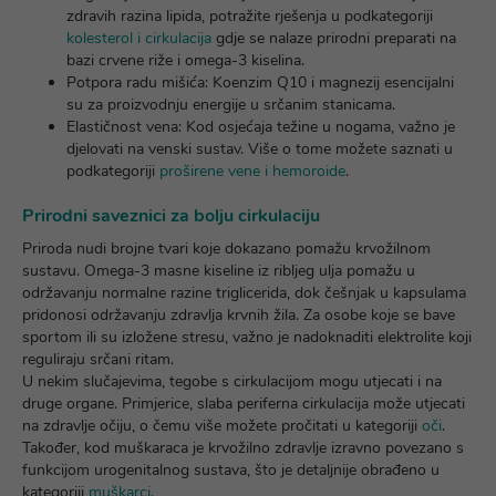
zdravih razina lipida, potražite rješenja u podkategoriji
kolesterol i cirkulacija
gdje se nalaze prirodni preparati na
bazi crvene riže i omega-3 kiselina.
Potpora radu mišića:
Koenzim Q10 i magnezij esencijalni
su za proizvodnju energije u srčanim stanicama.
Elastičnost vena:
Kod osjećaja težine u nogama, važno je
djelovati na venski sustav. Više o tome možete saznati u
podkategoriji
proširene vene i hemoroide
.
Prirodni saveznici za bolju cirkulaciju
Priroda nudi brojne tvari koje dokazano pomažu krvožilnom
sustavu. Omega-3 masne kiseline iz ribljeg ulja pomažu u
održavanju normalne razine triglicerida, dok češnjak u kapsulama
pridonosi održavanju zdravlja krvnih žila. Za osobe koje se bave
sportom ili su izložene stresu, važno je nadoknaditi elektrolite koji
reguliraju srčani ritam.
U nekim slučajevima, tegobe s cirkulacijom mogu utjecati i na
druge organe. Primjerice, slaba periferna cirkulacija može utjecati
na zdravlje očiju, o čemu više možete pročitati u kategoriji
oči
.
Također, kod muškaraca je krvožilno zdravlje izravno povezano s
funkcijom urogenitalnog sustava, što je detaljnije obrađeno u
kategoriji
muškarci
.