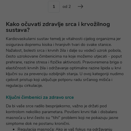
od 2
Kako očuvati zdravlje srca i krvožilnog
sustava?
Kardiovaskularni sustav temelj je vitalnosti cijelog organizma jer
osigurava dopremu kisika i hranjivih tvari do svake stanice.
Nažalost, bolesti srca i krvnih žila i dalje su vodeći uzrok pobola,
često uzrokovane čimbenicima na koje možemo utjecati - poput
prehrane, razine stresa i fizičke aktivnosti. Pravovremena briga o
elastičnosti krvnih žila i održavanje optimalne razine lipida u krvi
ključni su za prevenciju ozbiljnijih stanja. U ovoj kategoriji nudimo
cjelovit pristup koji uključuje potporu radu srčanog mišića i
regulaciju cirkulacije.
Ključni čimbenici za zdravo srce
Da bi vaše srce radilo besprijekorno, važno je držati pod
kontrolom nekoliko parametara. Povišeni krvni tlak i disbalans
masnoća u krvi često su "tihi" problemi koji ne pokazuju jasne
simptome dok ne postanu kronični.
Regulacija masnoća:
Ako je vaš fokus na održavanju