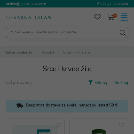
online@ljekarnatalan.hr
Plaćanje i dostava
0
ljekarnatalan.hr
Tegobe
Srce i krvne žile
Srce i krvne žile
(30 proizvoda)
Filtriraj
Sortiraj
.
Besplatna dostava za svaku narudžbu
iznad 50 €