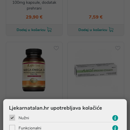
100mg kapsule, dodatak
prehrani
29,90 €
7,59 €
Dodaj u košaricu
Dodaj u košaricu
Ljekarnatalan.hr upotrebljava kolačiće
Nužni
LifeTime MEGA OMEGA 3
Axol krema za hemoroide
kapsule, dodatak prehrani
Funkcionalni