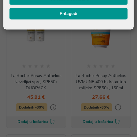
Prilagodi
La Roche-Posay Anthelios
La Roche-Posay Anthelios
Nevidljivi sprej SPF50+
UVMUNE 400 hidratantno
DUOPACK
mlijeko SPF50+, 150ml
45,91 €
27,66 €
Dodatnih -30%
Dodatnih -30%
Dodaj u košaricu
Dodaj u košaricu