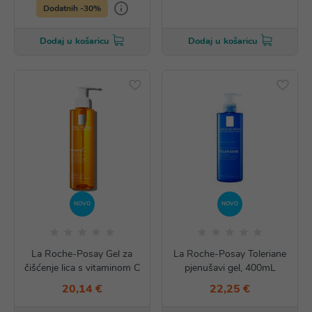
Dodatnih -30%
Dodaj u košaricu
Dodaj u košaricu
NOVO
NOVO
La Roche-Posay Gel za
La Roche-Posay Toleriane
čišćenje lica s vitaminom C
pjenušavi gel, 400mL
20,14 €
22,25 €