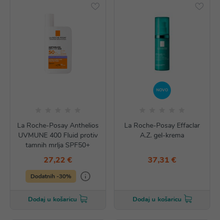
NOVO
La Roche-Posay Anthelios
La Roche-Posay Effaclar
UVMUNE 400 Fluid protiv
A.Z. gel-krema
tamnih mrlja SPF50+
27,22 €
37,31 €
Dodatnih -30%
Dodaj u košaricu
Dodaj u košaricu