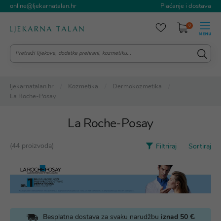
online@ljekarnatalan.hr
Plaćanje i dostava
0
ljekarnatalan.hr
Kozmetika
Dermokozmetika
La Roche-Posay
La Roche-Posay
(44 proizvoda)
Filtriraj
Sortiraj
.
Besplatna dostava za svaku narudžbu
iznad 50 €