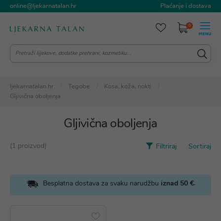
online@ljekarnatalan.hr
Plaćanje i dostava
0
ljekarnatalan.hr
Tegobe
Kosa, koža, nokti
Gljivična oboljenja
Gljivična oboljenja
(1 proizvod)
Filtriraj
Sortiraj
.
Besplatna dostava za svaku narudžbu
iznad 50 €