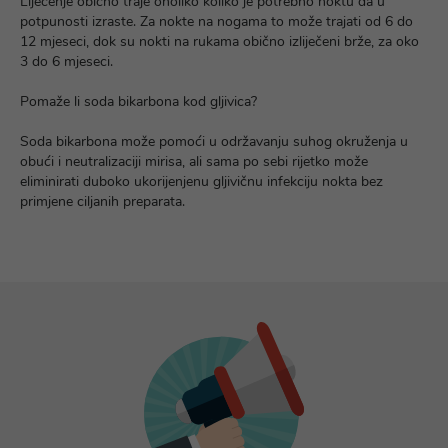
Liječenje obično traje onoliko koliko je potrebno noktu da u
potpunosti izraste. Za nokte na nogama to može trajati od 6 do
12 mjeseci, dok su nokti na rukama obično izliječeni brže, za oko
3 do 6 mjeseci.
Pomaže li soda bikarbona kod gljivica?
Soda bikarbona može pomoći u održavanju suhog okruženja u
obući i neutralizaciji mirisa, ali sama po sebi rijetko može
eliminirati duboko ukorijenjenu gljivičnu infekciju nokta bez
primjene ciljanih preparata.