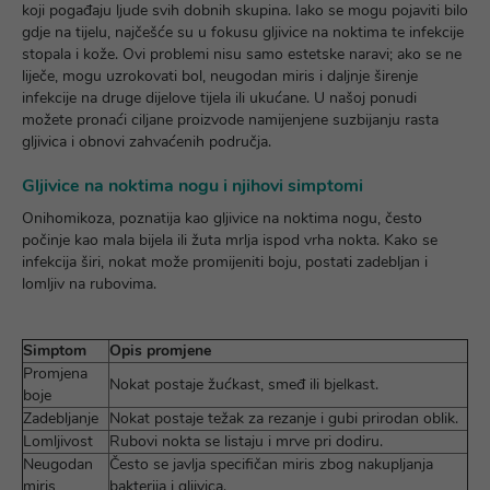
koji pogađaju ljude svih dobnih skupina. Iako se mogu pojaviti bilo
gdje na tijelu, najčešće su u fokusu
gljivice na noktima te infekcije
stopala i kože. Ovi problemi nisu samo estetske naravi; ako se ne
liječe, mogu uzrokovati bol, neugodan miris i daljnje širenje
infekcije na druge dijelove tijela ili ukućane. U našoj ponudi
možete pronaći ciljane proizvode namijenjene suzbijanju rasta
gljivica i obnovi zahvaćenih područja.
Gljivice na noktima nogu i njihovi simptomi
Onihomikoza, poznatija kao
gljivice na noktima nogu, često
počinje kao mala bijela ili žuta mrlja ispod vrha nokta. Kako se
infekcija širi, nokat može promijeniti boju, postati zadebljan i
lomljiv na rubovima.
Simptom
Opis promjene
Promjena
Nokat postaje žućkast, smeđ ili bjelkast.
boje
Zadebljanje
Nokat postaje težak za rezanje i gubi prirodan oblik.
Lomljivost
Rubovi nokta se listaju i mrve pri dodiru.
Neugodan
Često se javlja specifičan miris zbog nakupljanja
miris
bakterija i gljivica.