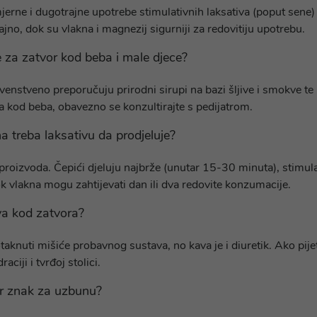
erne i dugotrajne upotrebe stimulativnih laksativa (poput sene) m
ajno, dok su vlakna i magnezij sigurniji za redovitiju upotrebu.
je za zatvor kod beba i male djece?
venstveno preporučuju prirodni sirupi na bazi šljive i smokve te
a kod beba, obavezno se konzultirajte s pedijatrom.
a treba laksativu da prodjeluje?
i proizvoda. Čepići djeluju najbrže (unutar 15-30 minuta), stimula
ok vlakna mogu zahtijevati dan ili dva redovite konzumacije.
va kod zatvora?
aknuti mišiće probavnog sustava, no kava je i diuretik. Ako pi
raciji i tvrđoj stolici.
or znak za uzbunu?