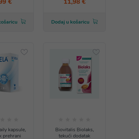
99 €
11,98 €
košaricu
Dodaj u košaricu
aily kapsule,
Biovitalis Biolaks,
k prehrani
tekući dodatak