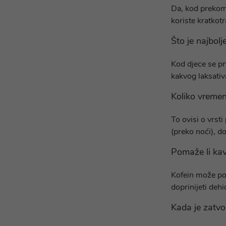
Da, kod prekomj
koriste kratkotr
Što je najbol
Kod djece se pr
kakvog laksativ
Koliko vremen
To ovisi o vrst
(preko noći), d
Pomaže li ka
Kofein može pot
doprinijeti dehid
Kada je zatv