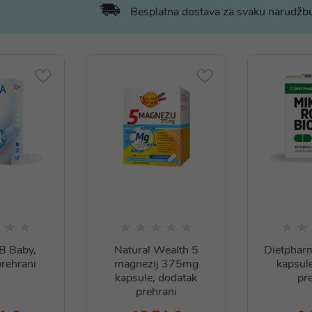
Besplatna dostava za svaku narudž
B Baby,
Natural Wealth 5
Dietphar
rehrani
magnezij 375mg
kapsul
kapsule, dodatak
pr
prehrani