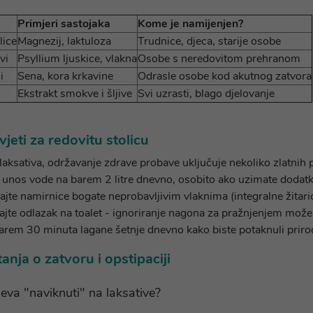
Primjeri sastojaka
Kome je namijenjen?
lice
Magnezij, laktuloza
Trudnice, djeca, starije osobe
vi
Psyllium ljuskice, vlakna
Osobe s neredovitom prehranom
i
Sena, kora krkavine
Odrasle osobe kod akutnog zatvora
Ekstrakt smokve i šljive
Svi uzrasti, blago djelovanje
vjeti za redovitu stolicu
aksativa, održavanje zdrave probave uključuje nekoliko zlatnih p
 unos vode na barem 2 litre dnevno, osobito ako uzimate dodatk
jte namirnice bogate neprobavljivim vlaknima (integralne žitari
jte odlazak na toalet - ignoriranje nagona za pražnjenjem može
arem 30 minuta lagane šetnje dnevno kako biste potaknuli prirod
anja o zatvoru i opstipaciji
jeva "naviknuti" na laksative?