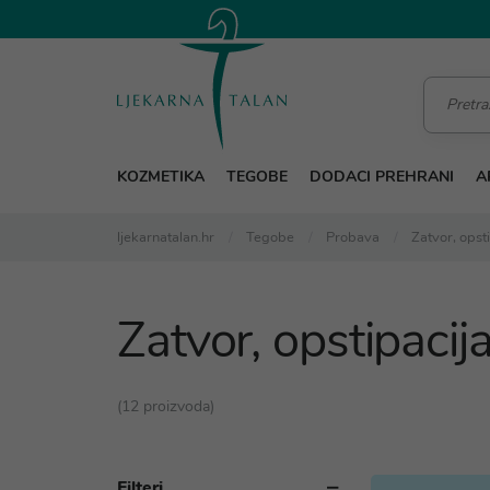
KOZMETIKA
TEGOBE
DODACI PREHRANI
A
ljekarnatalan.hr
Tegobe
Probava
Zatvor, opst
Zatvor, opstipacij
(12 proizvoda)
Filteri