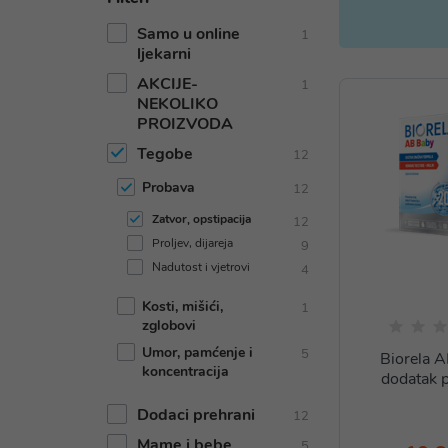
Samo u online
1
ljekarni
AKCIJE-
1
NEKOLIKO
PROIZVODA
Tegobe
12
Probava
12
Zatvor, opstipacija
12
Proljev, dijareja
9
Nadutost i vjetrovi
4
Kosti, mišići,
1
zglobovi
Umor, pamćenje i
5
Biorela A
koncentracija
dodatak p
Dodaci prehrani
12
Mame i bebe
5