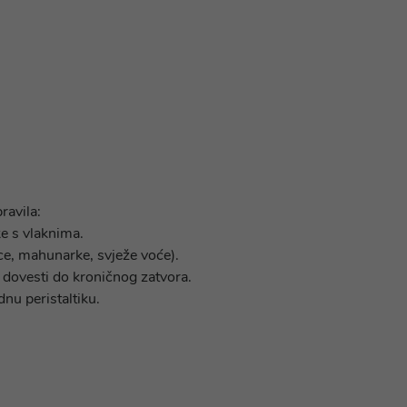
ravila:
e s vlaknima.
ce, mahunarke, svježe voće).
 dovesti do kroničnog zatvora.
nu peristaltiku.