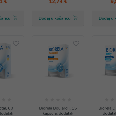
1 €
12,74 €
9,
šaricu
Dodaj u košaricu
Dodaj u 
otal, 60
Biorela Boulardii, 15
Biorela D
dodatak
kapsula, dodatak
dodata