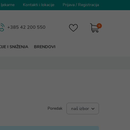
 ljekarne
Kontakti i lokacije
Prijava
/
Registracija
0
+385 42 200 550
IJE I SNIŽENJA
BRENDOVI
Poredak
naš izbor