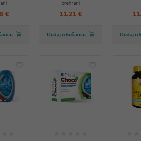
ani
prehrani
8 €
11,21 €
11
šaricu
Dodaj u košaricu
Dodaj u 