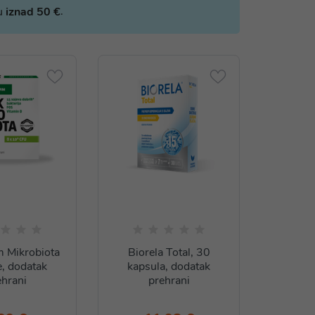
.
bu
iznad 50 €
m Mikrobiota
Biorela Total, 30
e, dodatak
kapsula, dodatak
ehrani
prehrani