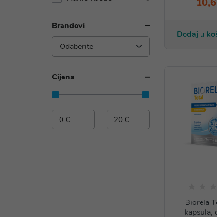
10,6
Brandovi
Dodaj u ko
Odaberite
Cijena
Biorela T
kapsula, 