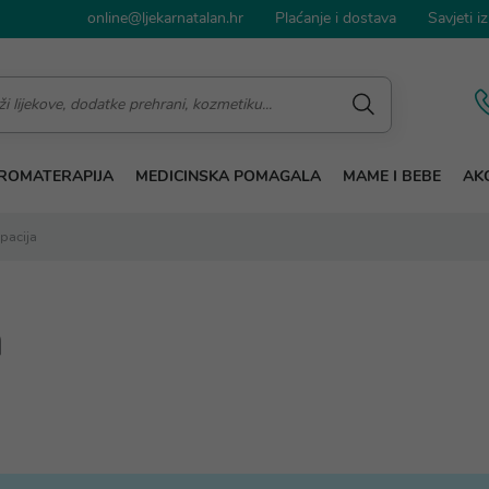
online@ljekarnatalan.hr
Plaćanje i dostava
Savjeti iz
ROMATERAPIJA
MEDICINSKA POMAGALA
MAME I BEBE
AKC
ipacija
a