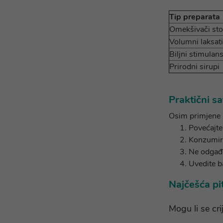
Tip preparata
Omekšivači sto
Volumni laksati
Biljni stimulans
Prirodni sirupi
Praktični sa
Osim primjene l
Povećajte
Konzumira
Ne odgađa
Uvedite b
Najčešća pit
Mogu li se cri