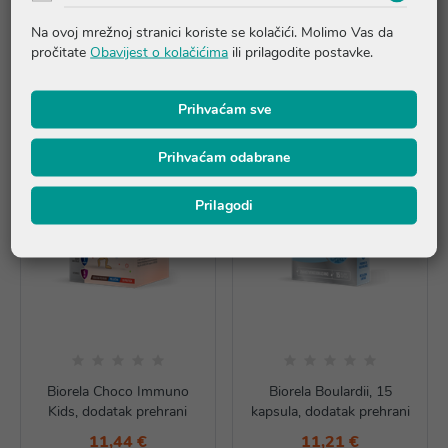
PROMO, dodatak prehrani
dodatak prehrani
Na ovoj mrežnoj stranici koriste se kolačići. Molimo Vas da
11,14 €
19,98 €
pročitate
Obavijest o kolačićima
ili prilagodite postavke.
Rasprodano
Dodaj u košaricu
Prihvaćam sve
Prihvaćam odabrane
Prilagodi
Biorela Choco Immuno
Biorela Boulardii, 15
Kids, dodatak prehrani
kapsula, dodatak prehrani
11,44 €
11,21 €