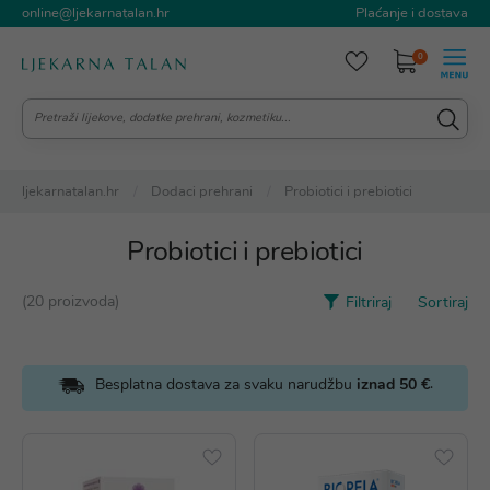
online@ljekarnatalan.hr
Plaćanje i dostava
0
ljekarnatalan.hr
Dodaci prehrani
Probiotici i prebiotici
Probiotici i prebiotici
(20 proizvoda)
Filtriraj
Sortiraj
.
Besplatna dostava za svaku narudžbu
iznad 50 €