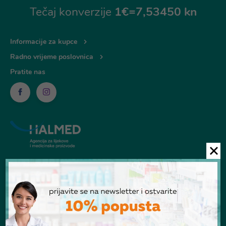
Tečaj konverzije
1€=7,53450 kn
Informacije za kupce
Radno vrijeme poslovnica
Pratite nas
© Ljekarna Talan 2026