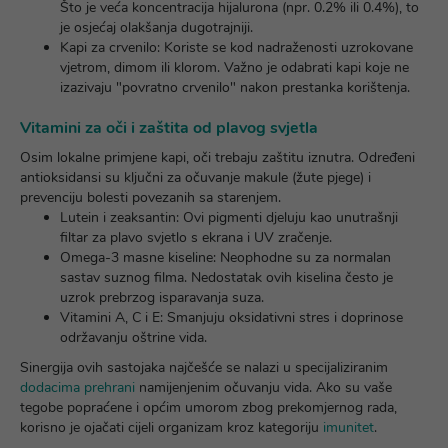
Što je veća koncentracija hijalurona (npr. 0.2% ili 0.4%), to
je osjećaj olakšanja dugotrajniji.
Kapi za crvenilo:
Koriste se kod nadraženosti uzrokovane
vjetrom, dimom ili klorom. Važno je odabrati kapi koje ne
izazivaju "povratno crvenilo" nakon prestanka korištenja.
Vitamini za oči i zaštita od plavog svjetla
Osim lokalne primjene kapi, oči trebaju zaštitu iznutra. Određeni
antioksidansi su ključni za očuvanje makule (žute pjege) i
prevenciju bolesti povezanih sa starenjem.
Lutein i zeaksantin:
Ovi pigmenti djeluju kao unutrašnji
filtar za plavo svjetlo s ekrana i UV zračenje.
Omega-3 masne kiseline:
Neophodne su za normalan
sastav suznog filma. Nedostatak ovih kiselina često je
uzrok prebrzog isparavanja suza.
Vitamini A, C i E:
Smanjuju oksidativni stres i doprinose
održavanju oštrine vida.
Sinergija ovih sastojaka najčešće se nalazi u specijaliziranim
dodacima prehrani
namijenjenim očuvanju vida. Ako su vaše
tegobe popraćene i općim umorom zbog prekomjernog rada,
korisno je ojačati cijeli organizam kroz kategoriju
imunitet
.