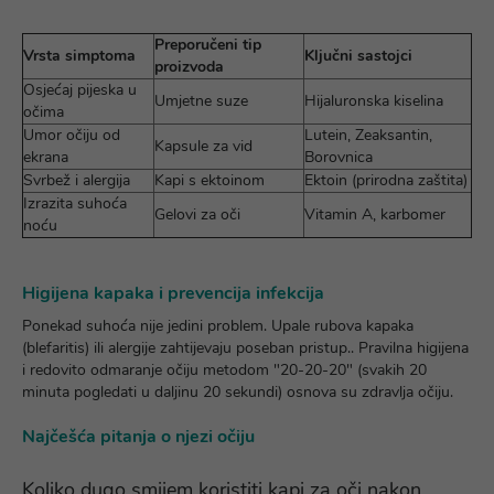
Preporučeni tip
Vrsta simptoma
Ključni sastojci
proizvoda
Osjećaj pijeska u
Umjetne suze
Hijaluronska kiselina
očima
Umor očiju od
Lutein, Zeaksantin,
Kapsule za vid
ekrana
Borovnica
Svrbež i alergija
Kapi s ektoinom
Ektoin (prirodna zaštita)
Izrazita suhoća
Gelovi za oči
Vitamin A, karbomer
noću
Higijena kapaka i prevencija infekcija
Ponekad suhoća nije jedini problem. Upale rubova kapaka
(blefaritis) ili alergije zahtijevaju poseban pristup.. Pravilna higijena
i redovito odmaranje očiju metodom "20-20-20" (svakih 20
minuta pogledati u daljinu 20 sekundi) osnova su zdravlja očiju.
Najčešća pitanja o njezi očiju
Koliko dugo smijem koristiti kapi za oči nakon