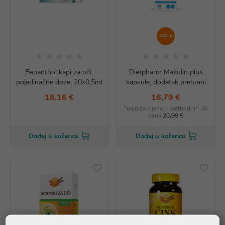
AKCIJA
Bepanthol kapi za oči,
Dietpharm Makulin plus
pojedinačne doze, 20x0,5ml
kapsule, dodatak prehrani
18,16 €
16,79 €
*najniža cijena u prethodnih 30
dana
20,99 €
Dodaj u košaricu
Dodaj u košaricu