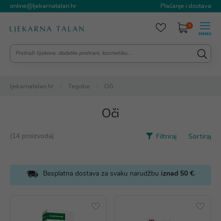
online@ljekarnatalan.hr
Plaćanje i dostava
0
ljekarnatalan.hr
Tegobe
Oči
Oči
(14 proizvoda)
Filtriraj
Sortiraj
.
Besplatna dostava za svaku narudžbu
iznad 50 €