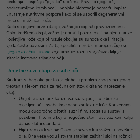
peckanja ili osjećaja "pijeska" u očima. Pravilna njega očiju
podrazumijeva kombinaciju vanjske hidratacije pomoću kapi te
unutarnje nutritivne potpore kako bi se usporili degenerativni
procesi mrežnice i leće.
Kada se pojave prve iritacije, važno je reagirati pravovremeno.
Osim korištenja kapi, važno je obratiti pozornost i na njegu tanke
i osjetljive kože koja okružuje oko, jer su suhoća oka i iritacija
vjeđa često povezani. Za taj specifičan problem preporučuje se
njega oko očiju i usana
koja umiruje kožu i sprječava daljnje
iritacije izazvane trljanjem očiju.
Umjetne suze i kapi za suhe oči
Sindrom suhog oka postao je globalni problem zbog smanjenog
treptanja tijekom rada za računalom (tzv. digitalno naprezanje
oka).
Umjetne suze bez konzervansa:
Najbolji su izbor za
osjetljive oči i osobe koje nose kontaktne leće. Konzervansi
mogu dugoročno oštetiti suzni film, stoga su sustavi s
posebnim filterima koji omogućuju sterilnost bez kemikalija
danas zlatni standard.
Hijaluronska kiselina:
Glavni je saveznik u vlaženju površine
oka. Ona veže vodu i stvara stabilan zaštitni sloj na rožnici.