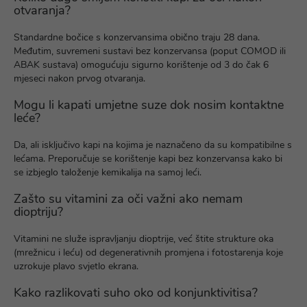
otvaranja?
Standardne bočice s konzervansima obično traju 28 dana.
Međutim, suvremeni sustavi bez konzervansa (poput COMOD ili
ABAK sustava) omogućuju sigurno korištenje od 3 do čak 6
mjeseci nakon prvog otvaranja.
Mogu li kapati umjetne suze dok nosim kontaktne
leće?
Da, ali isključivo kapi na kojima je naznačeno da su kompatibilne s
lećama. Preporučuje se korištenje kapi bez konzervansa kako bi
se izbjeglo taloženje kemikalija na samoj leći.
Zašto su vitamini za oči važni ako nemam
dioptriju?
Vitamini ne služe ispravljanju dioptrije, već štite strukture oka
(mrežnicu i leću) od degenerativnih promjena i fotostarenja koje
uzrokuje plavo svjetlo ekrana.
Kako razlikovati suho oko od konjunktivitisa?