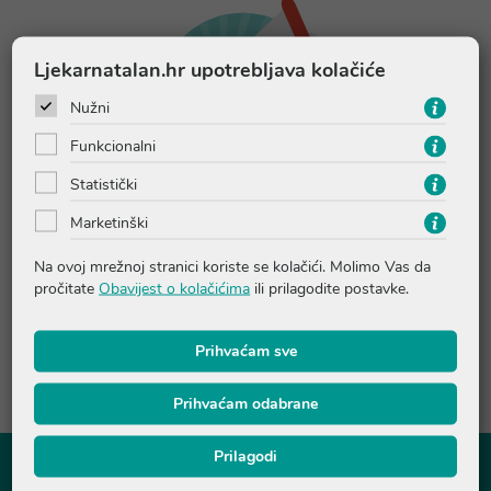
Ljekarnatalan.hr upotrebljava kolačiće
Nužni
Funkcionalni
Statistički
Marketinški
Ostvarite -10% popusta na prvu
kupovinu
Na ovoj mrežnoj stranici koriste se kolačići. Molimo Vas da
pročitate
Obavijest o kolačićima
ili prilagodite postavke.
Prijavite se na naš newsletter i ostvarite 10% popusta na
prvu kupovinu te prvi saznajte za akcije i pogodnosti!
Prihvaćam sve
PRIJAVITE SE NA NEWSLETTER
Prihvaćam odabrane
Prilagodi
Tečaj konverzije
1€=7,53450 kn