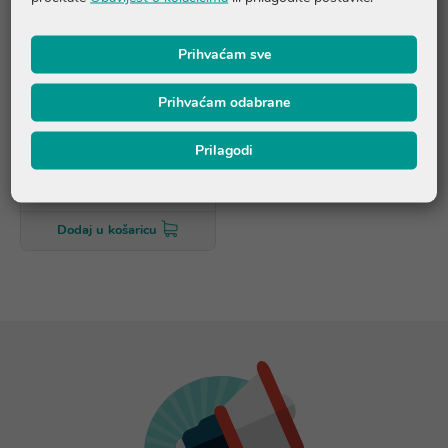
Prihvaćam sve
Prihvaćam odabrane
Biovitalis Bogati biljni
Prilagodi
balzam
9,99 €
Dodaj u košaricu