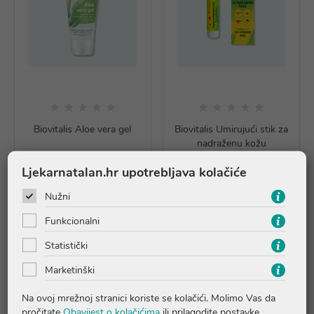
Biovitalis Aloe vera gel
Biovitalis Umirujući stik za
nadraženu kožu
9,99 €
6,09 €
Ljekarnatalan.hr upotrebljava kolačiće
Dodaj u košaricu
Dodaj u košaricu
Nužni
Funkcionalni
Statistički
Marketinški
Na ovoj mrežnoj stranici koriste se kolačići. Molimo Vas da
pročitate
Obavijest o kolačićima
ili prilagodite postavke.