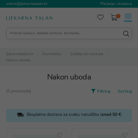
online@ljekarnatalan.hr
Plaćanje i dostava
0
ljekarnatalan.hr
Kozmetika
Zaštita od insekata
Nakon uboda
Nakon uboda
(5 proizvoda)
Filtriraj
Sortiraj
.
Besplatna dostava za svaku narudžbu
iznad 50 €