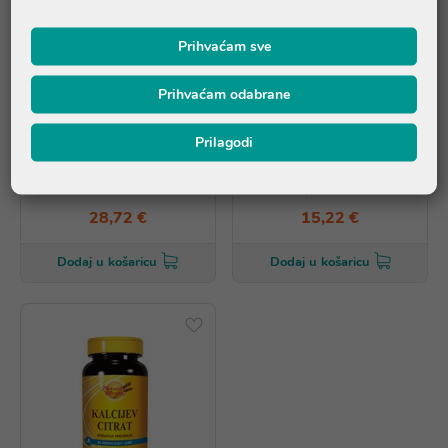
Prihvaćam sve
Prihvaćam odabrane
Prilagodi
Natural Wealth Prenatal,
Natural Wealth Kalcij 600 +
dodatak prehrani
Vitamin D, dodatak
prehrani
28,72 €
15,22 €
Dodaj u košaricu
Dodaj u košaricu