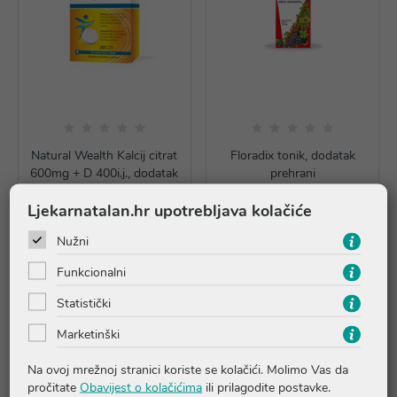
Natural Wealth Kalcij citrat
Floradix tonik, dodatak
600mg + D 400i.j., dodatak
prehrani
prehrani
Ljekarnatalan.hr upotrebljava kolačiće
10,19 €
23,99 €
Nužni
Dodaj u košaricu
Dodaj u košaricu
Funkcionalni
Statistički
Marketinški
Na ovoj mrežnoj stranici koriste se kolačići. Molimo Vas da
pročitate
Obavijest o kolačićima
ili prilagodite postavke.