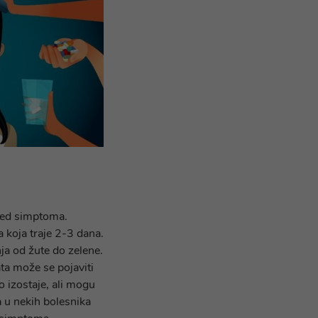
ijed simptoma.
ja koja traje 2-3 dana.
nja od žute do zelene.
ata može se pojaviti
o izostaje, ali mogu
a u nekih bolesnika