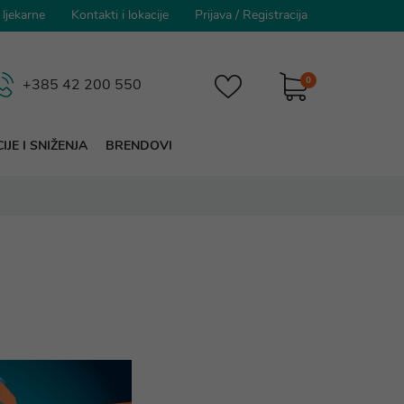
 ljekarne
Kontakti i lokacije
Prijava
/
Registracija
0
+385 42 200 550
IJE I SNIŽENJA
BRENDOVI