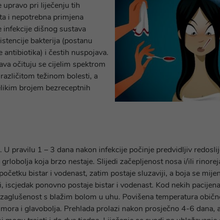
 upravo pri liječenju tih
ita i nepotrebna primjena
e infekcije dišnog sustava
istencije bakterija (postanu
 antibiotika) i čestih nuspojava.
ava očituju se cijelim spektrom
 različitom težinom bolesti, a
elikim brojem bezreceptnih
i. U pravilu 1 – 3 dana nakon infekcije počinje predvidljiv redosl
 grlobolja koja brzo nestaje. Slijedi začepljenost nosa i/ili rinore
 početku bistar i vodenast, zatim postaje sluzaviji, a boja se mije
i, iscjedak ponovno postaje bistar i vodenast. Kod nekih pacijen
ili zaglušenost s blažim bolom u uhu. Povišena temperatura običn
 umora i glavobolja. Prehlada prolazi nakon prosječno 4-6 dana, 