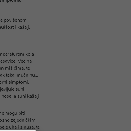
e simptoma.
a je povišenom
klost i kašalj.
temperaturom koja
resavice. Većina
im mišićima, te
itak teka, mučninu…
torni simptomi,
javljuje suhi
 nosa, a suhi kašalj
One mogu biti
nosno zajedničkim
ale uha i sinusa, te