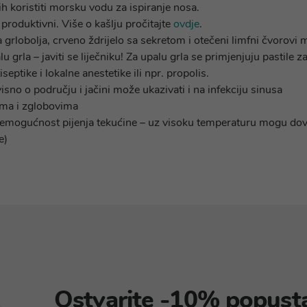
ih koristiti morsku vodu za ispiranje nosa.
i produktivni. Više o kašlju pročitajte
ovdje
.
a grlobolja, crveno ždrijelo sa sekretom i otečeni limfni čvorovi
lu grla – javiti se liječniku! Za upalu grla se primjenjuju pastile 
septike i lokalne anestetike ili npr. propolis.
isno o području i jačini može ukazivati i na infekciju sinusa
ima i zglobovima
nemogućnost pijenja tekućine – uz visoku temperaturu mogu dove
e)
Ostvarite -10% popust