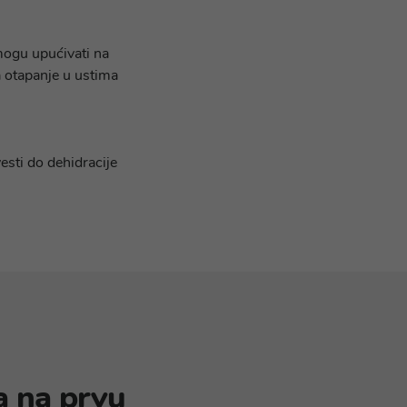
 mogu upućivati na
za otapanje u ustima
sti do dehidracije
a na prvu