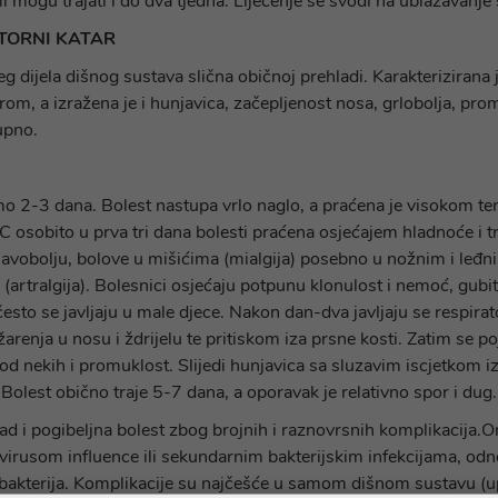
i mogu trajati i do dva tjedna. Liječenje se svodi na ublažavanj
ATORNI KATAR
eg dijela dišnog sustava slična običnoj prehladi. Karakteriziran
m, a izražena je i hunjavica, začepljenost nosa, grlobolja, promu
upno.
mo 2-3 dana. Bolest nastupa vrlo naglo, a praćena je visokom 
C osobito u prva tri dana bolesti praćena osjećajem hladnoće i t
lavobolju, bolove u mišićima (mialgija) posebno u nožnim i leđn
(artralgija). Bolesnici osjećaju potpunu klonulost i nemoć, gub
često se javljaju u male djece. Nakon dan-dva javljaju se respira
žarenja u nosu i ždrijelu te pritiskom iza prsne kosti. Zatim se po
kod nekih i promuklost. Slijedi hunjavica sa sluzavim iscjetkom iz
Bolest obično traje 5-7 dana, a oporavak je relativno spor i dug.
kad i pogibeljna bolest zbog brojnih i raznovrsnih komplikacija.
irusom influence ili sekundarnim bakterijskim infekcijama, od
 bakterija. Komplikacije su najčešće u samom dišnom sustavu (up