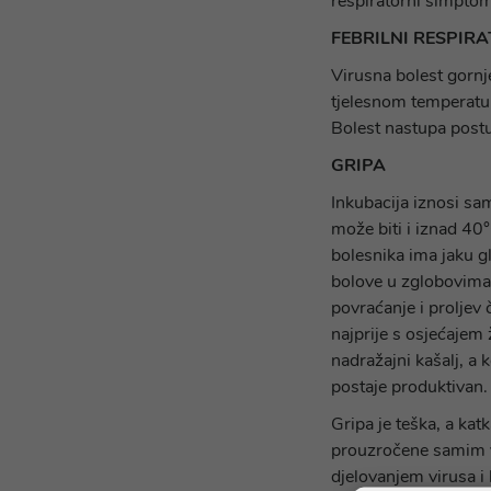
respiratorni simptom
FEBRILNI RESPIR
Virusna bolest gornj
tjelesnom temperaturo
Bolest nastupa post
GRIPA
Inkubacija iznosi sa
može biti i iznad 40°
bolesnika ima jaku g
bolove u zglobovima 
povraćanje i proljev 
najprije s osjećajem 
nadražajni kašalj, a 
postaje produktivan. 
Gripa je teška, a kat
prouzročene samim v
djelovanjem virusa i