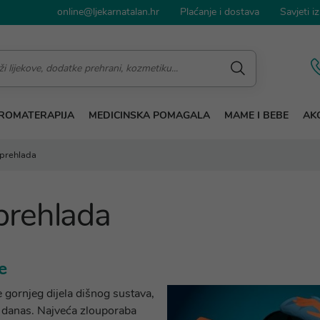
online@ljekarnatalan.hr
Plaćanje i dostava
Savjeti iz
ROMATERAPIJA
MEDICINSKA POMAGALA
MAME I BEBE
AKC
 prehlada
 prehlada
e
 gornjeg dijela dišnog sustava,
e danas. Najveća zlouporaba