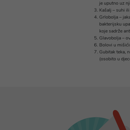
je uputno uz nj
Kašalj – suhi il
Grlobolja – jak
bakterijsku upa
koje sadrže anti
Glavobolja – ov
Bolovi u mišić
Gubitak teka, 
(osobito u djec