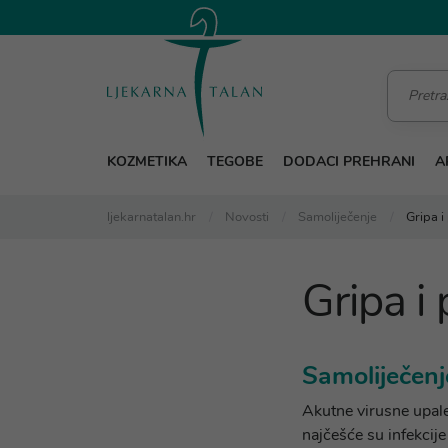
KOZMETIKA
TEGOBE
DODACI PREHRANI
A
ljekarnatalan.hr
Novosti
Samoliječenje
Gripa i
Gripa i
Samoliječenj
Akutne virusne upale
najčešće su infekcij