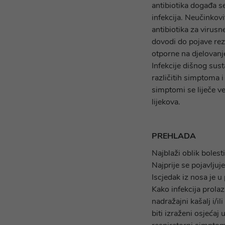
antibiotika događa se
infekcija. Neučinkov
antibiotika za virusn
dovodi do pojave rez
otporne na djelovanje
Infekcije dišnog sust
različitih simptoma i
simptomi se liječe v
lijekova.
PREHLADA
Najblaži oblik bolest
Najprije se pojavljuje
Iscjedak iz nosa je u
Kako infekcija prolaz
nadražajni kašalj i/
biti izraženi osjećaj