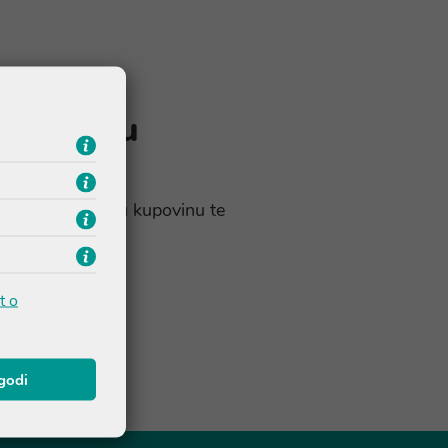
a na prvu
% popusta na prvu kupovinu te
t o
agodi