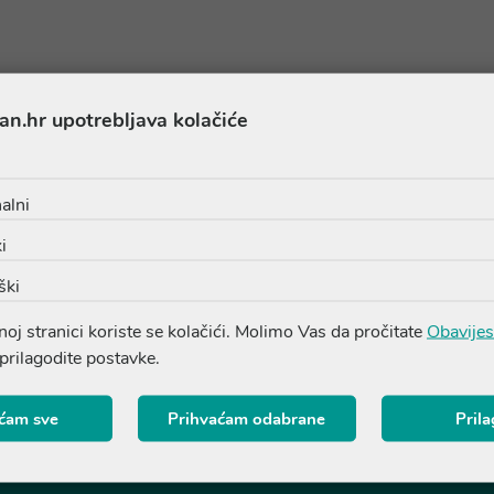
an.hr upotrebljava kolačiće
Ostvarite -10% popust
kupovinu
alni
Prijavite se na naš newsletter i ostvarite 10
i
prvi saznajte za akcije i pogodnosti!
ški
PRIJAVITE SE NA NEWSLETTER
oj stranici koriste se kolačići. Molimo Vas da pročitate
Obavijes
 prilagodite postavke.
ćam sve
Prihvaćam odabrane
Pril