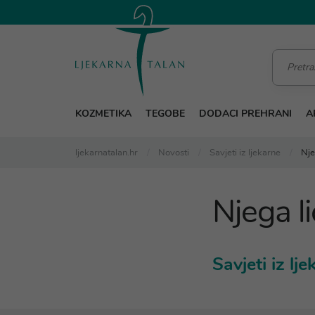
KOZMETIKA
TEGOBE
DODACI PREHRANI
A
ljekarnatalan.hr
Novosti
Savjeti iz ljekarne
Nje
Njega l
Savjeti iz lj