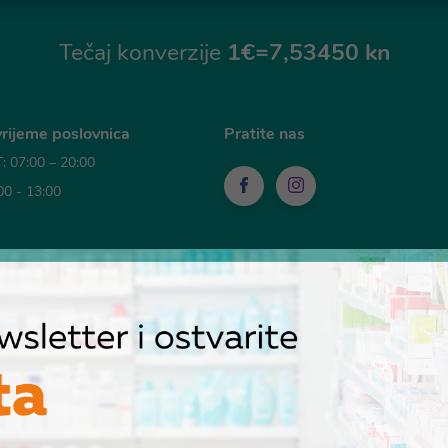
Tečaj konverzije
1€=7,53450 kn
rijeme poslovnica
Pratite nas
 07:00 – 20:00
00 - 13:00
sti plaćanja