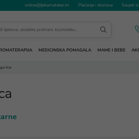
online@ljekarnatalan.hr
Plaćanje i dostava
Savjeti iz
ROMATERAPIJA
MEDICINSKA POMAGALA
MAME I BEBE
AKC
ga lica
ica
ekarne