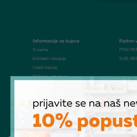
Informacije za kupce
Radno v
O nama
PON-PET:
Kontakti i lokacije
SUB: 08:
Uvjeti kupnje
Plaćanje i dostava
Mogućno
Česta pitanja
Pravila o korištenju kolačića
Pravila privatnosti
RASKID UGOVORA