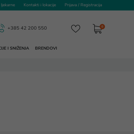
 ljekarne
Kontakti i lokacije
Prijava
/
Registracija
0
+385 42 200 550
IJE I SNIŽENJA
BRENDOVI