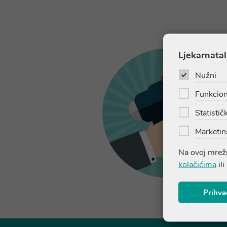
Ljekarnatal
Nužni
Funkcion
Statističk
Marketin
Na ovoj mrežn
kolačićima
ili
Prihva