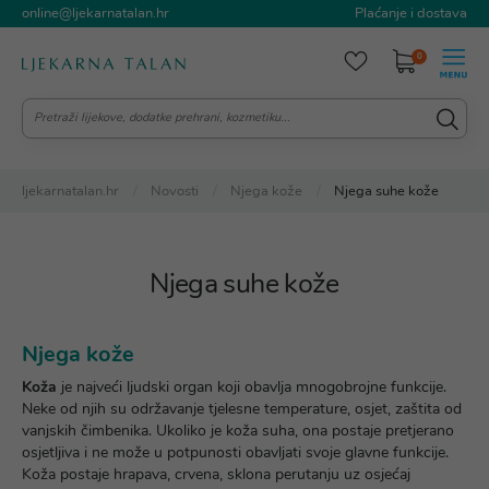
online@ljekarnatalan.hr
Plaćanje i dostava
0
ljekarnatalan.hr
Novosti
Njega kože
Njega suhe kože
Njega suhe kože
Njega kože
Koža
je najveći ljudski organ koji obavlja mnogobrojne funkcije.
Neke od njih su održavanje tjelesne temperature, osjet, zaštita od
vanjskih čimbenika. Ukoliko je koža suha, ona postaje pretjerano
osjetljiva i ne može u potpunosti obavljati svoje glavne funkcije.
Koža postaje hrapava, crvena, sklona perutanju uz osjećaj