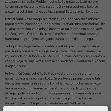
zatezanja i svrbeža. Problem suhe kože može se javiti na bilo
kojem dijelu tijela a najviše su suhoći sklona područja koja su
izloženija od drugih dijelova tijela poput lica, koljena i laktova.
Uzroci suhe kože
mogu biti različiti, kao npr. vanjski čimbenici
poput vjetra, hladnoće, suhog zraka u zatvorenim prostorima, što
je karakteristično za hladnije dane tako da je problem suhe kože
izraženiji zimi. Od ostalih uzroka možemo spomenuti starenje,
hormonalne promjene, izlaganje suncu, neprikladnu njegu.
Suhoj koži stoga treba posvetiti posebnu pažnju i njegovati je
prikladnim preparatima. Prije svega treba izbjegavati čimbenike
koji dovode do suhoće kao što su suhi zrak, često pranje vrućom
vodom koja isušuje kožu, agresivna sredstva u kontaktu s kožom,
izlaganje suncu.
Prilikom čišćenja suhe kože treba voditi brigu da se pritom ne
naruši površinska barijera kože. Sredstva za pranje trebaju biti
blaga, bez agresivnih sapuna koji uklanjaju prirodne lipide kože.
Voda mora biti umjerene temperature budući da vruća voda
uklanja lipide i dovodi do gubitka prirodnih čimbenika vlažnosti.
Kožu je nakon pranja potrebno osušiti laganim tapkanjem
ručnikom kako trljanjem nebi dodatno nadražili kožu.
Nakon čišćenja suhu je kožu potrebno hidratizirati. Idealno