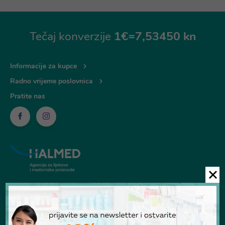
Tečaj konverzije
1€=7,53450 kn
Informacije za kupce
Radno vrijeme poslovnica
Pratite nas
© Ljekarna Talan 2026