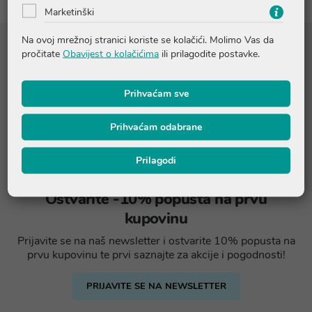
Marketinški
Na ovoj mrežnoj stranici koriste se kolačići. Molimo Vas da
pročitate
Obavijest o kolačićima
ili prilagodite postavke.
Prihvaćam sve
Prihvaćam odabrane
Prilagodi
Ostvarite -10% popusta na prvu
kupovinu
Prijavite se na naš newsletter i ostvarite 10% popusta na
prvu kupovinu te prvi saznajte za akcije i pogodnosti!
PRIJAVITE SE NA NEWSLETTER