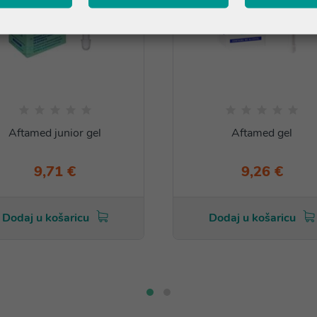
Aftamed junior gel
Aftamed gel
9,71 €
9,26 €
Dodaj u košaricu
Dodaj u košaricu