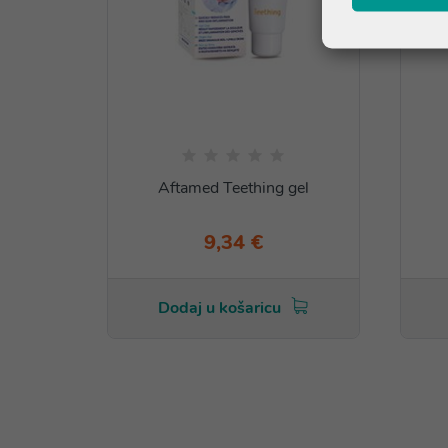
Aftamed Teething gel
9,34 €
Dodaj u košaricu