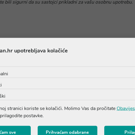
te bili sigurni da su sastojci prikladni za vašu osobnu upotrebu.
an.hr upotrebljava kolačiće
Proizvodi iz iste linije
alni
i
ški
oj stranici koriste se kolačići. Molimo Vas da pročitate
Obavijes
 prilagodite postavke.
ćam sve
Prihvaćam odabrane
Pril