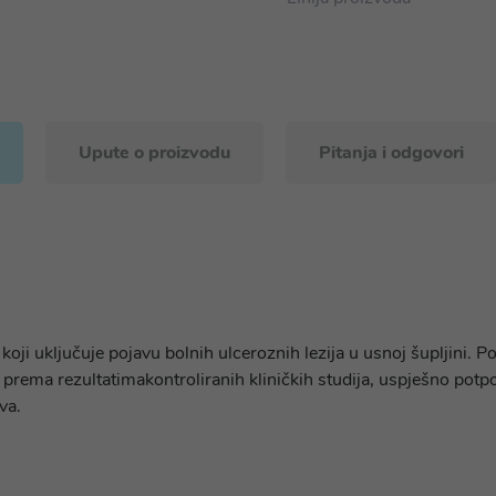
Upute o proizvodu
Pitanja i odgovori
s koji uključuje pojavu bolnih ulceroznih lezija u usnoj šupljin
prema rezultatimakontroliranih kliničkih studija, uspješno potpo
iva.