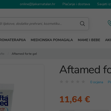
online@ljekarnatalan.hr
Plaćanje i dostava
Savjeti iz
ROMATERAPIJA
MEDICINSKA POMAGALA
MAME I BEBE
AKC
afte
Aftamed forte gel
Aftamed fo
0 ocjena
Pi
11,64 €