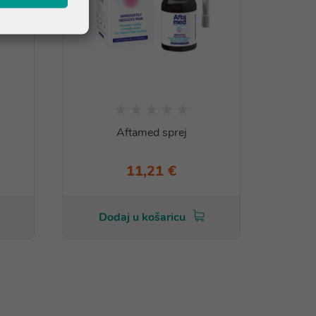
Aftamed sprej
Aftame
11,21 €
Dodaj u košaricu
Do