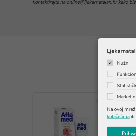
kontaktirajte na online@ljekarnatalan.hr kako bis
Ljekarnatal
Nužni
Funkcion
Statističk
Marketin
Na ovoj mrežn
kolačićima
ili
Prihva