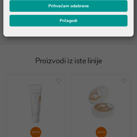
Prihvaćam odabrane
Popis sastojaka je informativnog karaktera. Molimo provjerite
točan sastav na pakiranju ili nas kontaktirajte na
Prilagodi
online@ljekarnatalan.hr
Proizvodi iz iste linije
AKCIJA
AKCIJA