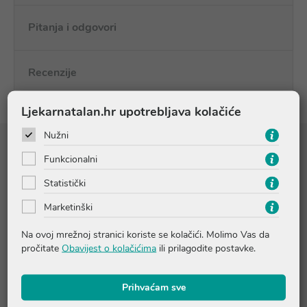
Pitanja i odgovori
Recenzije
Ljekarnatalan.hr upotrebljava kolačiće
Nužni
Sastojci
Funkcionalni
Statistički
Marketinški
WATER (AQUA), IRON OXIDES (CI 77499), BEESWAX (CERA
ALBA), GLYCERIN, CETEARYL ALCOHOL, ACACIA SENEGAL
Na ovoj mrežnoj stranici koriste se kolačići. Molimo Vas da
GUM, EUPHORBIA CERIFERA (CANDELILLA) WAX
pročitate
Obavijest o kolačićima
ili prilagodite postavke.
(CANDELILLA CERA), SILICA, PALMITIC ACID, STEARIC ACID ,
GLYCERYL DIBEHENATE, 1,2-HEXANEDIOL, CARRAGEENAN ,
GLYCERYL BEHENATE, GLYCERYL CAPRYLATE, SODIUM
Prihvaćam sve
HYDROXIDE, SODIUM STEAROYL LACTYLATE, TRIBEHENIN.