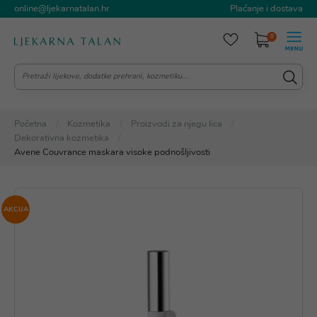
online@ljekarnatalan.hr
Plaćanje i dostava
0
Početna
Kozmetika
Proizvodi za njegu lica
Dekorativna kozmetika
Avene Couvrance maskara visoke podnošljivosti
AKCIJA