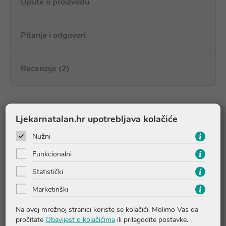
Upute o proizvodu
Pitanja i odgovori
Recenzije (2)
Ljekarnatalan.hr upotrebljava kolačiće
Sastojci
Nužni
Funkcionalni
Statistički
AVENE THERMAL SPRING WATER (AVENE AQUA).
CARTHAMUS TINCTORIUS (SAFFLOWER) SEED OIL
Marketinški
(CARTHAMUS TINCTORIUS SEED OIL). CAPRYLIC/CAPRIC
TRIGLYCERIDE. GLYCERIN. SUCROSE STEARATE. SUCROSE
Na ovoj mrežnoj stranici koriste se kolačići. Molimo Vas da
POLYSTEARATE. GLYCERYL STEARATE. PEG-100
pročitate
Obavijest o kolačićima
ili prilagodite postavke.
STEARATE. BATYL ALCOHOL. BISABOLOL. CITRIC ACID.