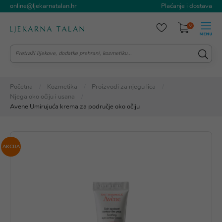
online@ljekarnatalan.hr
Plaćanje i dostava
0
Početna
Kozmetika
Proizvodi za njegu lica
Njega oko očiju i usana
Avene Umirujuća krema za područje oko očiju
AKCIJA