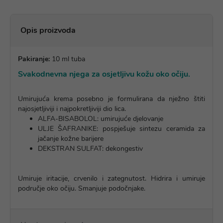
Opis proizvoda
Pakiranje:
10 ml tuba
Svakodnevna njega za osjetljivu kožu oko očiju.
Umirujuća krema posebno je formulirana da nježno štiti
najosjetljiviji i najpokretljiviji dio lica.
ALFA-BISABOLOL: umirujuće djelovanje
ULJE ŠAFRANIKE: pospješuje sintezu ceramida za
jačanje kožne barijere
DEKSTRAN SULFAT: dekongestiv
Umiruje iritacije, crvenilo i zategnutost. Hidrira i umiruje
područje oko očiju. Smanjuje podočnjake.