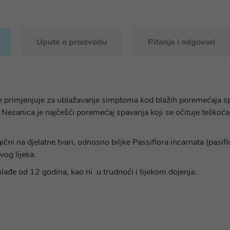
Upute o proizvodu
Pitanja i odgovori
se primjenjuje za ublažavanje simptoma kod blažih poremećaja sp
 Nesanica je najčešći poremećaj spavanja koji se očituje teškoć
na djelatne tvari, odnosno biljke Passiflora incarnata (pasiflora
ovog lijeka.
lađe od 12 godina, kao ni u trudnoći i tijekom dojenja.