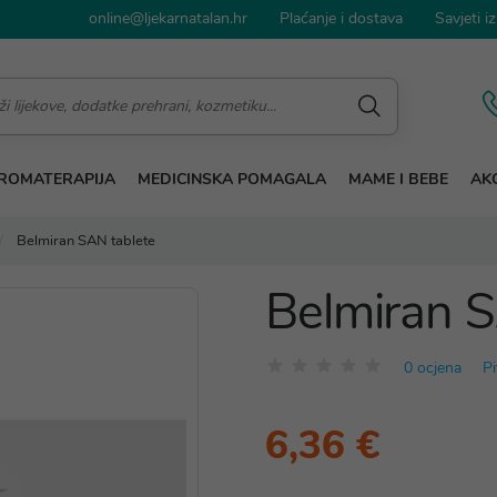
online@ljekarnatalan.hr
Plaćanje i dostava
Savjeti iz
ROMATERAPIJA
MEDICINSKA POMAGALA
MAME I BEBE
AKC
Belmiran SAN tablete
Belmiran S
0 ocjena
Pi
6,36 €