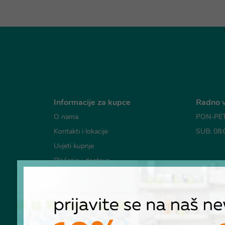
Informacije za kupce
Radno v
O nama
PON-PET:
Kontakti i lokacije
SUB: 08:
Uvjeti kupnje
Plaćanje i dostava
Mogućno
Česta pitanja
Pravila o korištenju kolačića
Pravila privatnosti
RASKID UGOVORA