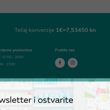
Tečaj konverzije
1€=7,53450 kn
rijeme poslovnica
Pratite nas
 07:00 – 20:00
00 - 13:00
sti plaćanja