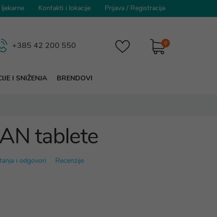
 ljekarne
Kontakti i lokacije
Prijava
/
Registracija
0
+385 42 200 550
IJE I SNIŽENJA
BRENDOVI
AN tablete
tanja i odgovori
Recenzije