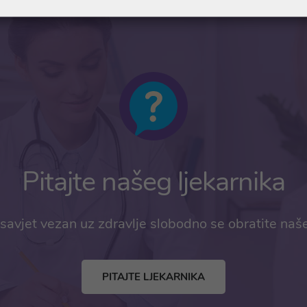
Pitajte našeg ljekarnika
savjet vezan uz zdravlje slobodno se obratite naš
PITAJTE LJEKARNIKA