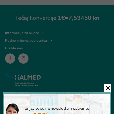
Tečaj konverzije
1€=7,53450 kn
Informacije za kupce
Radno vrijeme poslovnica
Pratite nas
© Ljekarna Talan 2026