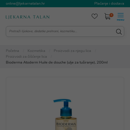
online@ljekarnatalan.hr
Plaćanje i dostava
0
Početna
Kozmetika
Proizvodi za njegu lica
Proizvodi za čišćenje lica
Bioderma Atoderm Huile de douche (ulje za tuširanje), 200ml