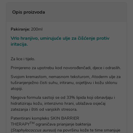
Opis proizvoda
Pakiranje:
200ml
Vrlo hranjivo, umirujuće ulje za čišćenje protiv
iritacija.
Za lice i tijelo.
Primjereno za upotrebu kod novorođenčadi, djece i odraslih.
Svojom kremastom, nemasnom teksturom, Atoderm ulje za
tuširanjenježno čisti suhu, iritiranu, osjetljivu i kožu sklonu
atopiji.
Njegova formula sastoji se od 33% lipida koji obnavljaju i
hidratiziraju kožu, intenzivno hrani, ublažava osjećaj
zatezanja i štiti od vanjskih stresora.
Patentirani kompleks SKIN BARRIER
TM
THERAPY
ograničava prianjanje bakterija
(
Staphylococcus aureus
) na površinu kože te time smanjuje