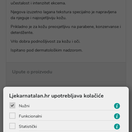
učestalost i intenzitet ekcema.
Njegova izuzetno lagana tekstura specijalno je napravljena
da njeguje i najosjetljiviju kožu.
Prikladno je za kožu preosjetljivu na parabene, konzervanse i
deterdžente.
Vrlo dobra podnošljivost za kožu i oči.
Ispitano pod dermatološkim nadzorom.
Upute o proizvodu
Pitanja i odgovori
Ljekarnatalan.hr upotrebljava kolačiće
Nužni
Recenzije
Funkcionalni
Statistički