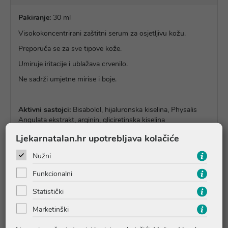
Pakiranje:
30 ml
Visokokoncentrirani zaštitni serum za osjetljivu kožu.
Preporuča se za sve tipove kože.
Umiruje iritacije i ublažava crvenilo.
Ne sadrži umjetne mirise i boje.
Aktivni sastojci:
Bisabolol, hijaluronska kiselina, Physalis
Angulata ekstrakt, arginin, gliciretinska kiselina
Ljekarnatalan.hr upotrebljava kolačiće
Nužni
Upute o proizvodu
Funkcionalni
Pitanja i odgovori
Statistički
Marketinški
Recenzije