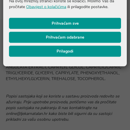
Na ovoj mrežnoj stranici koriste se kolačići. Molimo Vas da
pročitate
Obavijest o kolačićima
ili prilagodite postavke.
Prihvaćam sve
Sastojci
Prihvaćam odabrane
AQUA, CETEARYL ALCOHOL, BISABOLOL, CETYL
Prilagodi
PHOSPHATE, SODIUM HYALURONATE, DIMETHYL
ISOSORBIDE, ARGININE, GLYCYRRHETINIC ACID, PHYSALIS
ANGULATA EXTRACT, CAPRYLYL GLYCOL, CAPRYLIC/CAPRIC
TRIGLYCERIDE, GLYCERYL CAPRYLATE, PHENOXYETHANOL,
ETHYLHEXYLGLYCERIN, TREHALOSE, TOCOPHEROL.
Popisi sastojaka koji se koriste u sastavu proizvoda redovito se
ažuriraju. Prije upotrebe proizvoda, potičemo vas da pročitate
popis sastojaka na pakiranju ili nas kontaktirajte na
online@ljekarnatalan.hr kako biste bili sigurni da su sastojci
prikladni za vašu osobnu upotrebu.