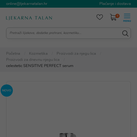
online@ljekarnatalan.hr
Plaćanje i dostava
0
Početna
Kozmetika
Proizvodi za njegu lica
Proizvodi za dnevnu njegu lica
celestetic SENSITIVE PERFECT serum
NOVO