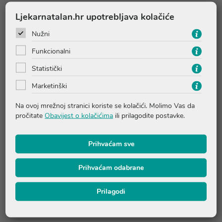
Ljekarnatalan.hr upotrebljava kolačiće
Pakiranje:
75ml
Intenzivna gel krema koja smanjuje te posvjetljuje
Nužni
novonastale strije uzrokovane hormonskim promjenama ili
Funkcionalni
promjenama obujma tijela.
Formulacija s AHA kiselinama i bakukiolom obnavlja kožu,
Statistički
poboljšavajući elastičnost i zategnutost te pantenolom koji
Marketinški
hrani, vlaži te obnavlja kožu.
Lagana tekstura pogodna za sve tipove kože.
Na ovoj mrežnoj stranici koriste se kolačići. Molimo Vas da
pročitate
Obavijest o kolačićima
ili prilagodite postavke.
Upute o proizvodu
Prihvaćam sve
Prihvaćam odabrane
Pitanja i odgovori
Prilagodi
Recenzije