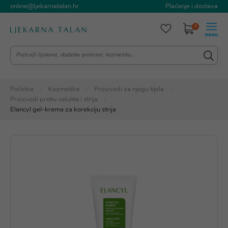
online@ljekarnatalan.hr
Plaćanje i dostava
0
Početna
Kozmetika
Proizvodi za njegu tijela
Proizvodi protiv celulita i strija
Elancyl gel-krema za korekciju strija