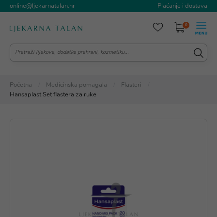
online@ljekarnatalan.hr
Plaćanje i dostava
0
Početna
Medicinska pomagala
Flasteri
Hansaplast Set flastera za ruke