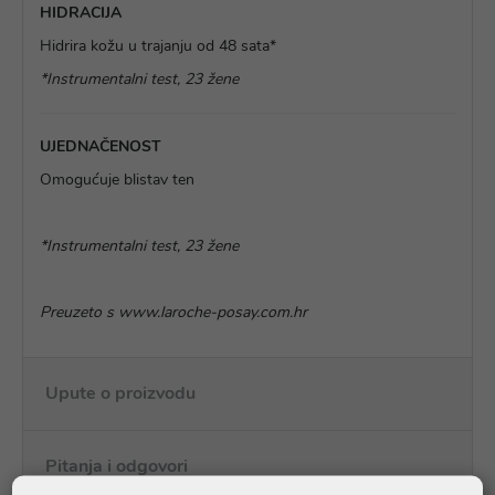
HIDRACIJA
Hidrira kožu u trajanju od 48 sata*
*Instrumentalni test, 23 žene
UJEDNAČENOST
Omogućuje blistav ten
*Instrumentalni test, 23 žene
Preuzeto s www.laroche-posay.com.hr
Upute o proizvodu
Pitanja i odgovori