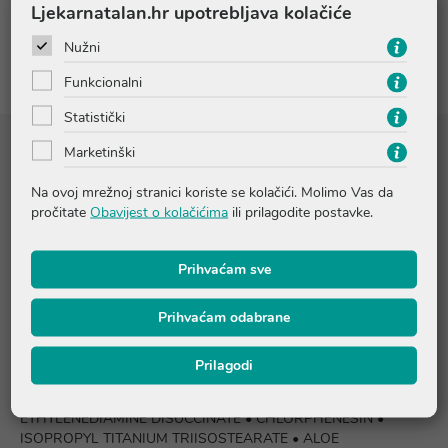
Ljekarnatalan.hr upotrebljava kolačiće
Recenzije
Nužni
Funkcionalni
Statistički
Marketinški
Sastojci
Na ovoj mrežnoj stranici koriste se kolačići. Molimo Vas da
pročitate
Obavijest o kolačićima
ili prilagodite postavke.
AQUA / WATER • GLYCERIN • CAPRYLYL METHICONE •
DIMETHICONE • PHENYLBENZIMIDAZOLE SULFONIC ACID •
PROPANEDIOL • PENTYLENE GLYCOL • DIMETHICONE/PEG-
Prihvaćam sve
10/15 CROSSPOLYMER • TOCOPHEROL • SODIUM
HYDROXIDE • SODIUM CHLORIDE •
Prihvaćam odabrane
HYDROXYACETOPHENONE • HYDROXYETHYLPIPERAZINE
ETHANE SULFONIC ACID • SODIUM HYALURONATE •
HYDROLYZED HYALURONIC ACID • SODIUM CITRATE •
Prilagodi
PHENOXYETHANOL • TRIETHOXYSILYLETHYL
POLYDIMETHYLSILOXYETHYL DIMETHICONE • TRISODIUM
ETHYLENEDIAMINE DISUCCINATE • CHLORPHENESIN •
ISOPROPYL TITANIUM TRIISOSTEARATE • ALOE