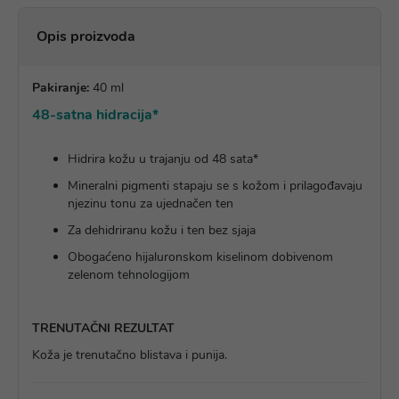
Opis proizvoda
Pakiranje:
40 ml
48-satna hidracija*
Hidrira kožu u trajanju od 48 sata*
Mineralni pigmenti stapaju se s kožom i prilagođavaju
njezinu tonu za ujednačen ten
Za dehidriranu kožu i ten bez sjaja
Obogaćeno hijaluronskom kiselinom dobivenom
zelenom tehnologijom
TRENUTAČNI REZULTAT
Koža je trenutačno blistava i punija.