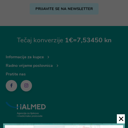
PRIJAVITE SE NA NEWSLETTER
Tečaj konverzije
1€=7,53450 kn
Informacije za kupce
Radno vrijeme poslovnica
Pratite nas