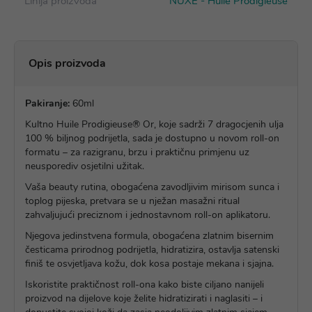
Linija proizvoda
NUXE - Huile Prodigieuse
Opis proizvoda
Pakiranje:
60ml
Kultno Huile Prodigieuse® Or, koje sadrži 7 dragocjenih ulja
100 % biljnog podrijetla, sada je dostupno u novom roll-on
formatu – za razigranu, brzu i praktičnu primjenu uz
neusporediv osjetilni užitak.
Vaša beauty rutina, obogaćena zavodljivim mirisom sunca i
toplog pijeska, pretvara se u nježan masažni ritual
zahvaljujući preciznom i jednostavnom roll-on aplikatoru.
Njegova jedinstvena formula, obogaćena zlatnim bisernim
česticama prirodnog podrijetla, hidratizira, ostavlja satenski
finiš te osvjetljava kožu, dok kosa postaje mekana i sjajna.
Iskoristite praktičnost roll-ona kako biste ciljano nanijeli
proizvod na dijelove koje želite hidratizirati i naglasiti – i