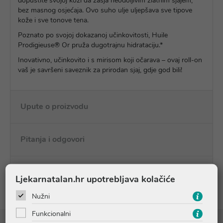
dopustite svojoj koži da zasja neodoljivim zlatnim sjajem,
bez masnog osjećaja. Ovo suho ulje uljepšava sve tipove
kože i sve tonove tena.
Poznato po svojoj dokazanoj učinkovitosti, Huile
Prodigieuse® Or pruža dugotrajnu hidrataciju.*
Inovativno, učinkovito i s mirisom koji očarava – ovaj roll-on
vaš je savršeni saveznik za prirodan sjaj, gdje god bili!
Upute o proizvodu
Pitanja i odgovori
Recenzije
Ljekarnatalan.hr upotrebljava kolačiće
Nužni
Funkcionalni