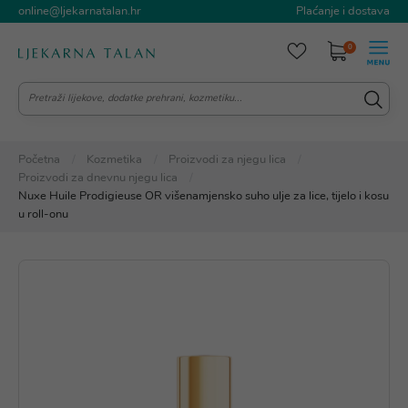
online@ljekarnatalan.hr
Plaćanje i dostava
0
Početna
Kozmetika
Proizvodi za njegu lica
Proizvodi za dnevnu njegu lica
Nuxe Huile Prodigieuse OR višenamjensko suho ulje za lice, tijelo i kosu
u roll-onu