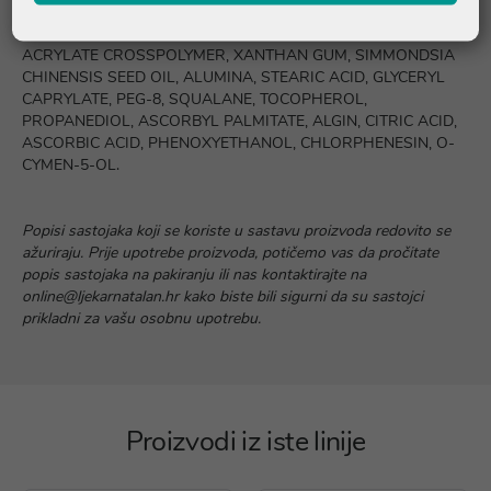
BISABOLOL, POTASSIUM CETYL PHOSPHATE,
POLYGLYCERYL-2 CAPRATE, ACRYLATES/C10-30 ALKYL
ACRYLATE CROSSPOLYMER, XANTHAN GUM, SIMMONDSIA
CHINENSIS SEED OIL, ALUMINA, STEARIC ACID, GLYCERYL
CAPRYLATE, PEG-8, SQUALANE, TOCOPHEROL,
PROPANEDIOL, ASCORBYL PALMITATE, ALGIN, CITRIC ACID,
ASCORBIC ACID, PHENOXYETHANOL, CHLORPHENESIN, O-
CYMEN-5-OL.
Popisi sastojaka koji se koriste u sastavu proizvoda redovito se
ažuriraju. Prije upotrebe proizvoda, potičemo vas da pročitate
popis sastojaka na pakiranju ili nas kontaktirajte na
online@ljekarnatalan.hr kako biste bili sigurni da su sastojci
prikladni za vašu osobnu upotrebu.
Proizvodi iz iste linije