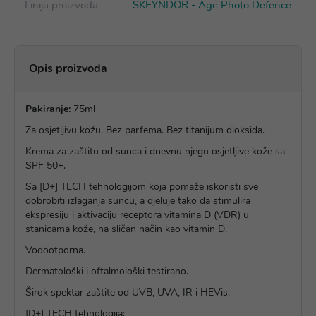
Linija proizvoda
SKEYNDOR - Age Photo Defence
Opis proizvoda
Pakiranje:
75ml
Za osjetljivu kožu. Bez parfema. Bez titanijum dioksida.
Krema za zaštitu od sunca i dnevnu njegu osjetljive kože sa
SPF 50+.
Sa [D+] TECH tehnologijom koja pomaže iskoristi sve
dobrobiti izlaganja suncu, a djeluje tako da stimulira
ekspresiju i aktivaciju receptora vitamina D (VDR) u
stanicama kože, na sličan način kao vitamin D.
Vodootporna.
Dermatološki i oftalmološki testirano.
Širok spektar zaštite od UVB, UVA, IR i HEVis.
[D+] TECH tehnologija: