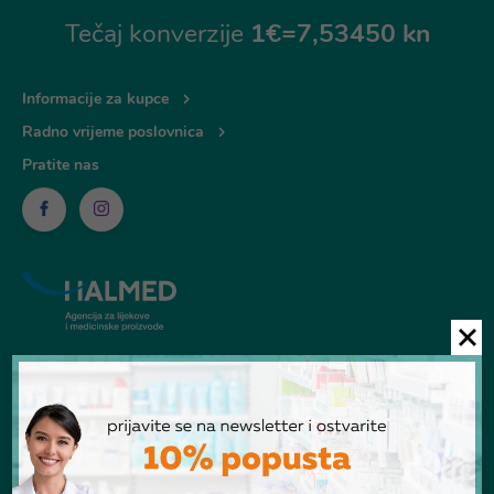
Tečaj konverzije
1€=7,53450 kn
Informacije za kupce
Radno vrijeme poslovnica
Pratite nas
© Ljekarna Talan 2026