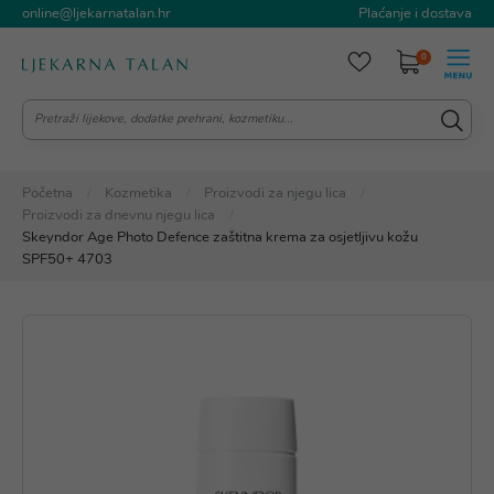
online@ljekarnatalan.hr
Plaćanje i dostava
0
Početna
Kozmetika
Proizvodi za njegu lica
Proizvodi za dnevnu njegu lica
Skeyndor Age Photo Defence zaštitna krema za osjetljivu kožu
SPF50+ 4703