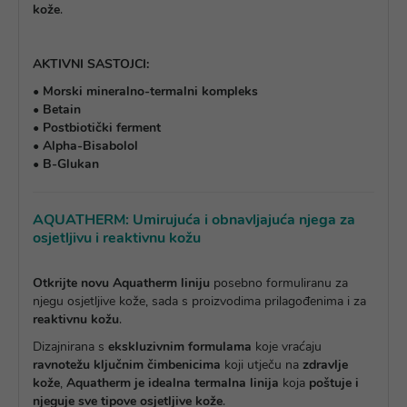
kože
.
AKTIVNI SASTOJCI:
•
Morski mineralno-termalni kompleks
•
Betain
•
Postbiotički ferment
•
Alpha-Bisabolol
•
B-Glukan
AQUATHERM: Umirujuća i obnavljajuća njega za
osjetljivu i reaktivnu kožu
Otkrijte novu Aquatherm liniju
posebno formuliranu za
njegu osjetljive kože, sada s proizvodima prilagođenima i za
reaktivnu kožu
.
Dizajnirana s
ekskluzivnim formulama
koje vraćaju
ravnotežu ključnim čimbenicima
koji utječu na
zdravlje
kože
,
Aquatherm je idealna termalna linija
koja
poštuje i
njeguje sve tipove osjetljive kože
.