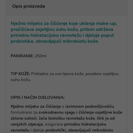
Opis proizvoda
Nježno mlijeko za čišćenje koje uklanja make-up,
pročišćava osjetljivu suhu kožu, pritom održava
prirodnu hidratacijsku ravnotežu i djeluje poput
probiotika, obnavljajući mikrobiotu kože.
PAKIRANJE:
250ml
TIP KOŽE:
Prikladno za sve tipove kože, posebno osjetljivu
suhu kožu.
OPIS I NAČIN DJELOVANJA:
Nježno mlijeko za čišćenje
s
iznimnom podnošljivošću
,
formulirano za
svakodnevnu njegu i čišćenje osjetljive kože
sklone suhoći
.
Jača biološku ravnotežu kože
,
štiti je od
vanjskih utjecaja
, osigurava
prirodnu hidratacijsku
ravnotežu
i djeluje
probiotički, obnavljajući mikrobiotu