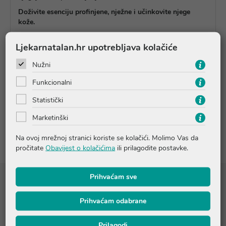
Doživite esenciju profinjene, nježne i učinkovite njege
kože.
Ljekarnatalan.hr upotrebljava kolačiće
Upute o proizvodu
Nužni
Funkcionalni
Pitanja i odgovori
Statistički
Marketinški
Recenzije
Na ovoj mrežnoj stranici koriste se kolačići. Molimo Vas da
pročitate
Obavijest o kolačićima
ili prilagodite postavke.
Prihvaćam sve
Sastojci
Prihvaćam odabrane
AQUA [WATER], C15-19 ALKANE, PEG-30 GLYCERYL
Prilagodi
STEARATE, C12-20 ACID PEG-8 ESTER, BUTYLENE GLYCOL,