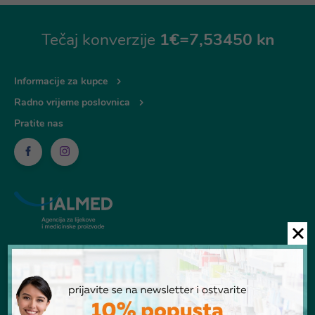
Tečaj konverzije
1€=7,53450 kn
Informacije za kupce
Radno vrijeme poslovnica
Pratite nas
© Ljekarna Talan 2026