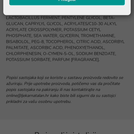
HAMAMELIS VIRGINIANA [WITCH HAZEL] WATER, CETYL
ALCOHOL, BETAINE, MALTODEXTRIN, ALLANTOIN,
LACTOBACILLUS FERMENT, PENTYLENE GLYCOL, BETA-
GLUCAN, CAPRYLYL GLYCOL, ACRYLATES/C10-30 ALKYL
ACRYLATE CROSSPOLYMER, POTASSIUM CETYL
PHOSPHATE, SEA WATER, GLYCERIN, TROMETHAMINE,
BISABOLOL, PEG-8, TOCOPHEROL, CITRIC ACID, ASCORBYL
PALMITATE, ASCORBIC ACID, PHENOXYETHANOL,
CHLORPHENESIN, O-CYMEN-5-OL, SODIUM BENZOATE,
POTASSIUM SORBATE, PARFUM [FRAGRANCE].
Popisi sastojaka koji se koriste u sastavu proizvoda redovito se
ažuriraju. Prije upotrebe proizvoda, potičemo vas da pročitate
popis sastojaka na pakiranju ili nas kontaktirajte na
online@ljekarnatalan.hr kako biste bili sigurni da su sastojci
prikladni za vašu osobnu upotrebu.