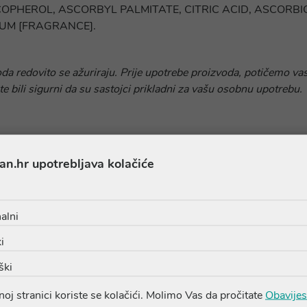
OPHEROL, ASCORBYL PALMITATE, CITRIC ACID, ASCORBIC
M [FRAGRANCE].
oda redovito se ažuriraju. Prije upotrebe proizvoda, potičemo vas
te bili sigurni da su sastojci prikladni za vašu osobnu upotrebu.
an.hr upotrebljava kolačiće
alni
Proizvodi iz iste linije
i
ški
oj stranici koriste se kolačići. Molimo Vas da pročitate
Obavijes