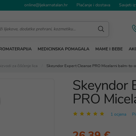
online@ljekarnatalan.hr
Plaćanje i dostava
Savjeti iz
ROMATERAPIJA
MEDICINSKA POMAGALA
MAME I BEBE
AKC
izvodi za čišćenje lica
Skeyndor Expert Cleanse PRO Micelarni balm-to-oi
Skeyndor 
PRO Micela
1 ocjena
Pi
26,39 €