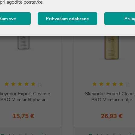
 prilagodite postavke.
ćam sve
Prihvaćam odabrane
Pril
(1)
(2)
keyndor Expert Cleanse
Skeyndor Expert Clean
PRO Micelar Biphasic
PRO Micelarno ulje
15,75 €
26,93 €