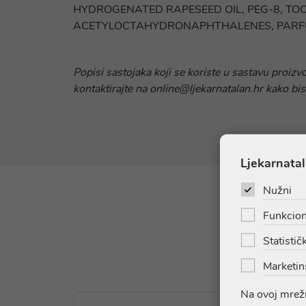
HYDROGENATED RAPESEED OIL, PEG-8, TOC
ACETYLOCTAHYDRONAPHTHALENES, PARFU
Popisi sastojaka koji se koriste u sastavu proizv
kontaktirajte na online@ljekarnatalan.hr kako bis
Ljekarnatal
Nužni
Funkcion
Statističk
Marketin
Na ovoj mrežn