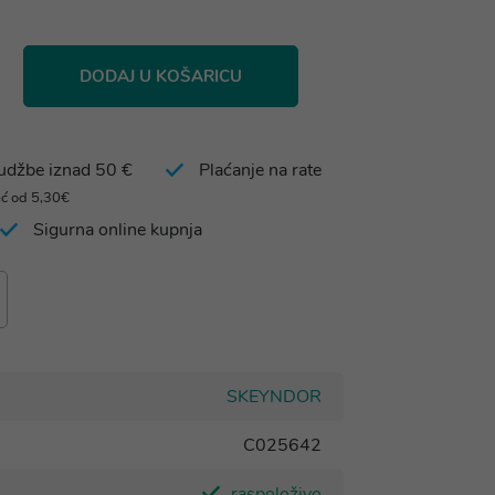
DODAJ U KOŠARICU
rudžbe iznad 50 €
Plaćanje na rate
eć od 5,30€
Sigurna online kupnja
SKEYNDOR
C025642
raspoloživo