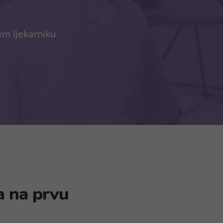
em ljekarniku
a na prvu