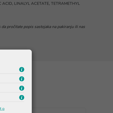
 ACID, LINALYL ACETATE, TETRAMETHYL
 da pročitate popis sastojaka na pakiranju ili nas
t o