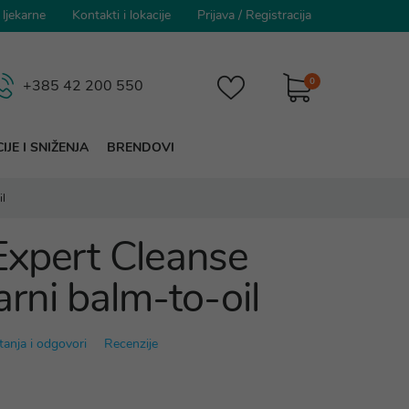
 ljekarne
Kontakti i lokacije
Prijava
/
Registracija
0
+385 42 200 550
IJE I SNIŽENJA
BRENDOVI
l
Expert Cleanse
rni balm-to-oil
tanja i odgovori
Recenzije