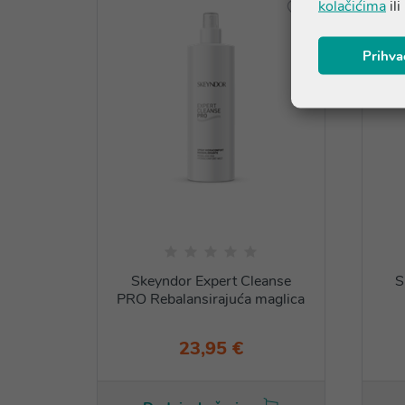
kolačićima
ili
Prihva
Skeyndor Expert Cleanse
S
PRO Rebalansirajuća maglica
23,95 €