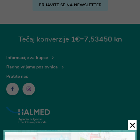
PRIJAVITE SE NA NEWSLETTER
Tečaj konverzije
1€=7,53450 kn
Informacije za kupce
Radno vrijeme poslovnica
Pratite nas