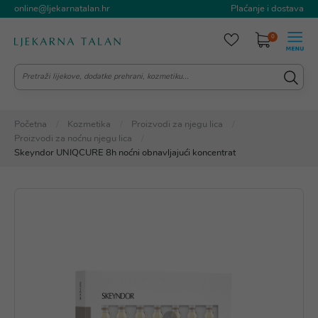
online@ljekarnatalan.hr
Plaćanje i dostava
0
Početna
Kozmetika
Proizvodi za njegu lica
Proizvodi za noćnu njegu lica
Skeyndor UNIQCURE 8h noćni obnavljajući koncentrat