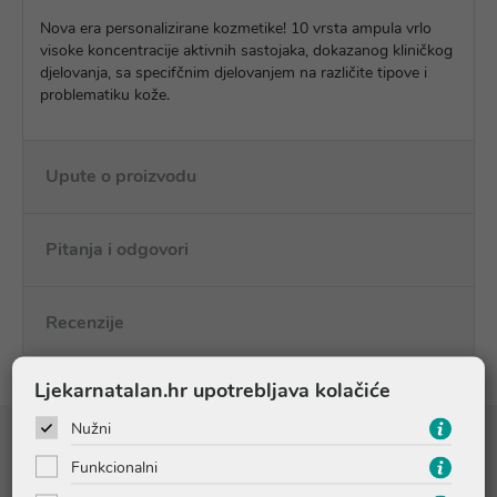
Nova era personalizirane kozmetike! 10 vrsta ampula vrlo
visoke koncentracije aktivnih sastojaka, dokazanog kliničkog
djelovanja, sa specifčnim djelovanjem na različite tipove i
problematiku kože.
Upute o proizvodu
Pitanja i odgovori
Recenzije
Ljekarnatalan.hr upotrebljava kolačiće
Nužni
Sastojci
Funkcionalni