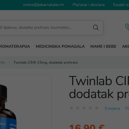
online@ljekarnatalan.hr
Plaćanje i dostava
Savjeti iz
ROMATERAPIJA
MEDICINSKA POMAGALA
MAME I BEBE
AKC
afte
Twinlab CINK 15mg, dodatak prehrani
Twinlab C
dodatak pr
0 ocjena
Pi
16,90 €