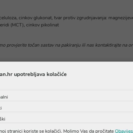
celuloza, cinkov glukonat, tvar protiv zgrudnjavanja: magnezijeve
ceridi (MCT), cinkov pikolinat
o provjerite točan sastav na pakiranju ili nas kontaktirajte na o
an.hr upotrebljava kolačiće
alni
Proizvodi iz iste linije
i
ški
oj stranici koriste se kolačići. Molimo Vas da pročitate
Obavijes