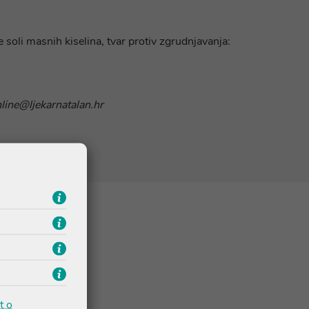
 soli masnih kiselina, tvar protiv zgrudnjavanja:
nline@ljekarnatalan.hr
t o