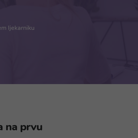
em ljekarniku
a na prvu