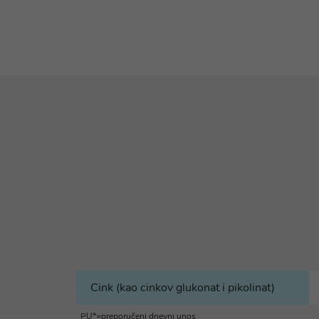
Cink (kao cinkov glukonat i pikolinat)
PU*=preporučeni dnevni unos