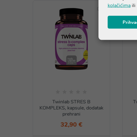
kolačićima
ili
Prihva
Twinlab STRES B
T
KOMPLEKS, kapsule, dodatak
prehrani
32,90 €