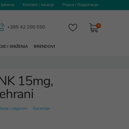
 ljekarne
Kontakti i lokacije
Prijava
/
Registracija
0
+385 42 200 550
IJE I SNIŽENJA
BRENDOVI
INK 15mg,
ehrani
tanja i odgovori
Recenzije