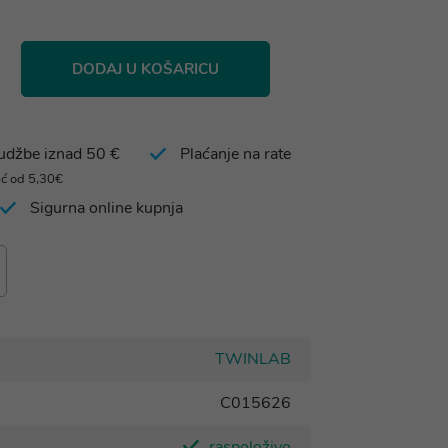
DODAJ U KOŠARICU
rudžbe iznad 50 €
Plaćanje na rate
eć od 5,30€
Sigurna online kupnja
TWINLAB
C015626
raspoloživo