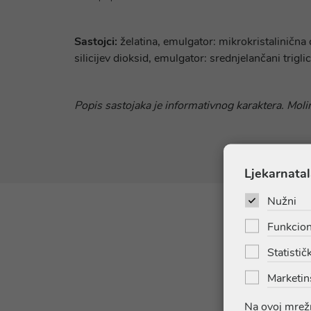
Sastojci:
želatina, emulgator: mikrokristalinična 
silicijev dioksid, emulgator: srednjelančani trigli
Popis sastojaka je informativnog karaktera. Molim
Ljekarnatal
Nužni
Funkcion
Statističk
Marketin
Na ovoj mrežn