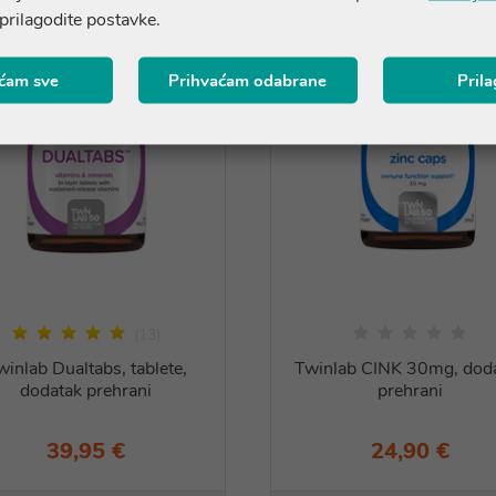
 prilagodite postavke.
ćam sve
Prihvaćam odabrane
Pril
(13)
winlab Dualtabs, tablete,
Twinlab CINK 30mg, dod
dodatak prehrani
prehrani
39,95 €
24,90 €