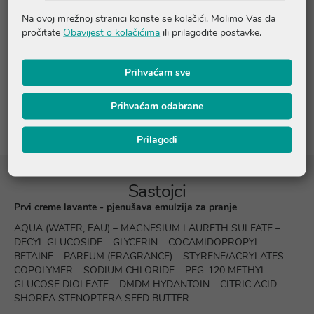
Upute o proizvodu
Na ovoj mrežnoj stranici koriste se kolačići. Molimo Vas da
pročitate
Obavijest o kolačićima
ili prilagodite postavke.
Pitanja i odgovori
Prihvaćam sve
Recenzije
Prihvaćam odabrane
Prilagodi
Sastojci
Prvi creme lavante - pjenušava emulzija za pranje
AQUA (WATER, EAU) – MAGNESIUM LAURETH SULFATE –
DECYL GLUCOSIDE – GLYCERIN – COCAMIDOPROPYL
BETAINE – PARFUM (FRAGRANCE) – STYRENE/ACRYLATES
COPOLYMER – SODIUM CHLORIDE – PEG-120 METHYL
GLUCOSE DIOLEATE – DMDM HYDANTOIN – CITRIC ACID –
SHOREA STENOPTERA SEED BUTTER