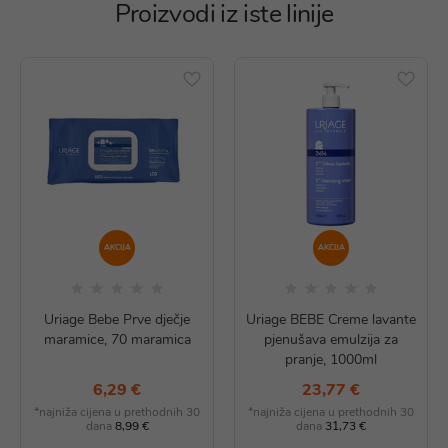
Proizvodi iz iste linije
AKCIJA
AKCIJA
Uriage Bebe Prve dječje
Uriage BEBE Creme lavante
maramice, 70 maramica
pjenušava emulzija za
pranje, 1000ml
6,29 €
23,77 €
*najniža cijena u prethodnih 30
*najniža cijena u prethodnih 30
dana
8,99 €
dana
31,73 €