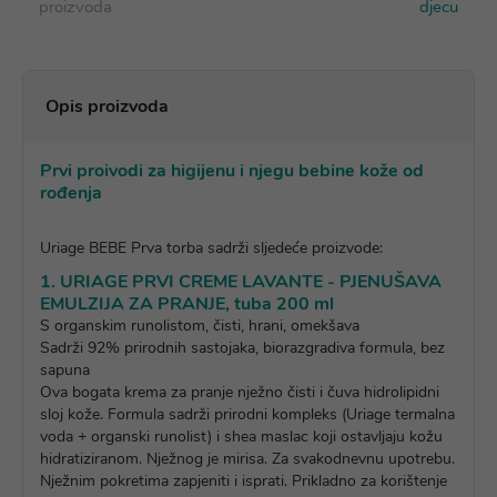
proizvoda
djecu
Opis proizvoda
Prvi proivodi za higijenu i njegu bebine kože od
rođenja
Uriage BEBE Prva torba sadrži sljedeće proizvode:
1. URIAGE PRVI CREME LAVANTE - PJENUŠAVA
EMULZIJA ZA PRANJE, tuba 200 ml
S organskim runolistom, čisti, hrani, omekšava
Sadrži 92% prirodnih sastojaka, biorazgradiva formula, bez
sapuna
Ova bogata krema za pranje nježno čisti i čuva hidrolipidni
sloj kože. Formula sadrži prirodni kompleks (Uriage termalna
voda + organski runolist) i shea maslac koji ostavljaju kožu
hidratiziranom. Nježnog je mirisa. Za svakodnevnu upotrebu.
Nježnim pokretima zapjeniti i isprati. Prikladno za korištenje