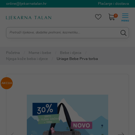
online@ljekarnatalan.hr
Plaćanje i dostava
0
Početna
Mame i bebe
Bebe i djeca
Njega kože beba i djece
Uriage Bebe Prva torba
AKCIJA