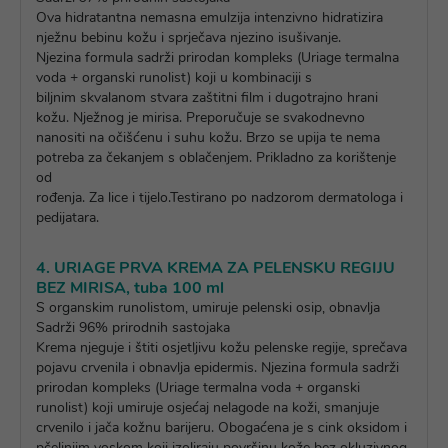
Ova hidratantna nemasna emulzija intenzivno hidratizira
nježnu bebinu kožu i sprječava njezino isušivanje.
Njezina formula sadrži prirodan kompleks (Uriage termalna
voda + organski runolist) koji u kombinaciji s
biljnim skvalanom stvara zaštitni film i dugotrajno hrani
kožu. Nježnog je mirisa. Preporučuje se svakodnevno
nanositi na očišćenu i suhu kožu. Brzo se upija te nema
potreba za čekanjem s oblačenjem. Prikladno za korištenje
od
rođenja. Za lice i tijelo.Testirano po nadzorom dermatologa i
pedijatara.
4. URIAGE PRVA KREMA ZA PELENSKU REGIJU
BEZ MIRISA, tuba 100 ml
S organskim runolistom, umiruje pelenski osip, obnavlja
Sadrži 96% prirodnih sastojaka
Krema njeguje i štiti osjetljivu kožu pelenske regije, sprečava
pojavu crvenila i obnavlja epidermis. Njezina formula sadrži
prirodan kompleks (Uriage termalna voda + organski
runolist) koji umiruje osjećaj nelagode na koži, smanjuje
crvenilo i jača kožnu barijeru. Obogaćena je s cink oksidom i
pčelinjim voskom koji izoliraju površinu kože bez okluzivnog