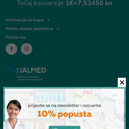
Tečaj konverzije
1€=7,53450 kn
Informacije za kupce
Radno vrijeme poslovnica
Pratite nas
© Ljekarna Talan 2026