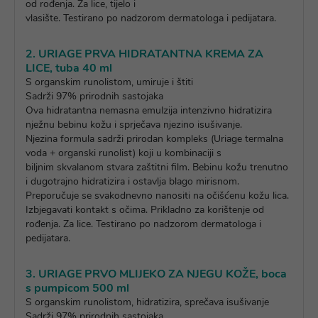
od rođenja. Za lice, tijelo i
vlasište. Testirano po nadzorom dermatologa i pedijatara.
2. URIAGE PRVA HIDRATANTNA KREMA ZA
LICE, tuba 40 ml
S organskim runolistom, umiruje i štiti
Sadrži 97% prirodnih sastojaka
Ova hidratantna nemasna emulzija intenzivno hidratizira
nježnu bebinu kožu i sprječava njezino isušivanje.
Njezina formula sadrži prirodan kompleks (Uriage termalna
voda + organski runolist) koji u kombinaciji s
biljnim skvalanom stvara zaštitni film. Bebinu kožu trenutno
i dugotrajno hidratizira i ostavlja blago mirisnom.
Preporučuje se svakodnevno nanositi na očišćenu kožu lica.
Izbjegavati kontakt s očima. Prikladno za korištenje od
rođenja. Za lice. Testirano po nadzorom dermatologa i
pedijatara.
3. URIAGE PRVO MLIJEKO ZA NJEGU KOŽE, boca
s pumpicom 500 ml
S organskim runolistom, hidratizira, sprečava isušivanje
Sadrži 97% prirodnih sastojaka