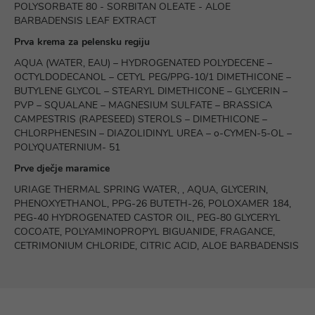
POLYSORBATE 80 - SORBITAN OLEATE - ALOE
BARBADENSIS LEAF EXTRACT
Prva krema za pelensku regiju
AQUA (WATER, EAU) – HYDROGENATED POLYDECENE –
OCTYLDODECANOL – CETYL PEG/PPG-10/1 DIMETHICONE –
BUTYLENE GLYCOL – STEARYL DIMETHICONE – GLYCERIN –
PVP – SQUALANE – MAGNESIUM SULFATE – BRASSICA
CAMPESTRIS (RAPESEED) STEROLS – DIMETHICONE –
CHLORPHENESIN – DIAZOLIDINYL UREA – o-CYMEN-5-OL –
POLYQUATERNIUM- 51
Prve dječje maramice
URIAGE THERMAL SPRING WATER, , AQUA, GLYCERIN,
PHENOXYETHANOL, PPG-26 BUTETH-26, POLOXAMER 184,
PEG-40 HYDROGENATED CASTOR OIL, PEG-80 GLYCERYL
COCOATE, POLYAMINOPROPYL BIGUANIDE, FRAGANCE,
CETRIMONIUM CHLORIDE, CITRIC ACID, ALOE BARBADENSIS