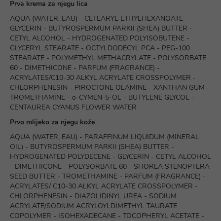
Prva krema za njegu lica
AQUA (WATER, EAU) - CETEARYL ETHYLHEXANOATE -
GLYCERIN - BUTYROSPERMUM PARKII (SHEA) BUTTER -
CETYL ALCOHOL - HYDROGENATED POLYISOBUTENE -
GLYCERYL STEARATE - OCTYLDODECYL PCA - PEG-100
STEARATE - POLYMETHYL METHACRYLATE - POLYSORBATE
60 - DIMETHICONE - PARFUM (FRAGRANCE) -
ACRYLATES/C10-30 ALKYL ACRYLATE CROSSPOLYMER -
CHLORPHENESIN - PIROCTONE OLAMINE - XANTHAN GUM -
TROMETHAMINE - o-CYMEN-5-OL - BUTYLENE GLYCOL -
CENTAUREA CYANUS FLOWER WATER
Prvo mlijeko za njegu kože
AQUA (WATER, EAU) - PARAFFINUM LIQUIDUM (MINERAL
OIL) - BUTYROSPERMUM PARKII (SHEA) BUTTER -
HYDROGENATED POLYDECENE - GLYCERIN - CETYL ALCOHOL
- DIMETHICONE - POLYSORBATE 60 - SHOREA STENOPTERA
SEED BUTTER - TROMETHAMINE - PARFUM (FRAGRANCE) -
ACRYLATES/ C10-30 ALKYL ACRYLATE CROSSPOLYMER -
CHLORPHENESIN - DIAZOLIDINYL UREA - SODIUM
ACRYLATE/SODIUM ACRYLOYLDIMETHYL TAURATE
COPOLYMER - ISOHEXADECANE - TOCOPHERYL ACETATE -