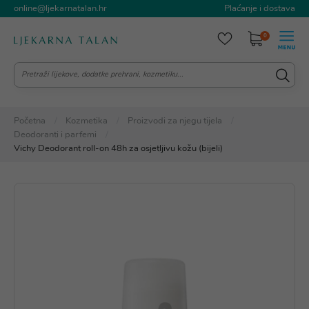
online@ljekarnatalan.hr
Plaćanje i dostava
0
Početna
Kozmetika
Proizvodi za njegu tijela
Deodoranti i parfemi
Vichy Deodorant roll-on 48h za osjetljivu kožu (bijeli)