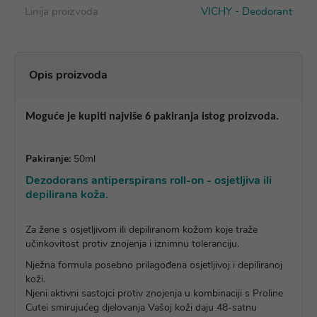
Linija proizvoda
VICHY - Deodorant
Opis proizvoda
Moguće je kupiti najviše 6 pakiranja istog proizvoda.
Pakiranje:
50ml
Dezodorans antiperspirans roll-on - osjetljiva ili
depilirana koža.
Za žene s osjetljivom ili depiliranom kožom koje traže
učinkovitost protiv znojenja i iznimnu toleranciju.
Nježna formula posebno prilagođena osjetljivoj i depiliranoj
koži.
Njeni aktivni sastojci protiv znojenja u kombinaciji s Proline
Cutei smirujućeg djelovanja Vašoj koži daju 48-satnu