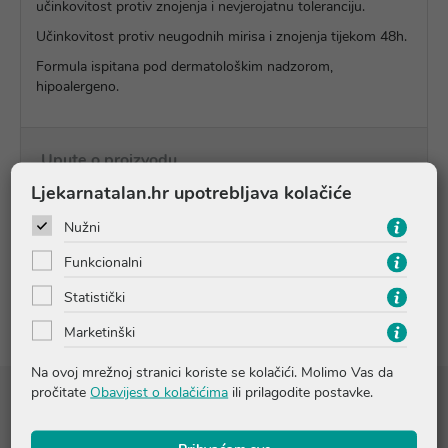
učinkovitost protiv znojenja i nevjerojatnu toleranciju.
Učinkovitost protiv neugodnih mirisa i znojenja tijekom 48h.
Formula ispitana pod dermatološkim nadzorom,
hipoalergeno.
Upute o proizvodu
Ljekarnatalan.hr upotrebljava kolačiće
Pitanja i odgovori
Nužni
Funkcionalni
Recenzije
Statistički
Marketinški
Na ovoj mrežnoj stranici koriste se kolačići. Molimo Vas da
pročitate
Obavijest o kolačićima
ili prilagodite postavke.
Sastojci