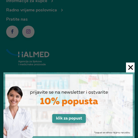
Informacije za kupce
Radno vrijeme poslovnica
Pratite nas
© Ljekarna Talan 2026
POGLEDANI PROIZVODI