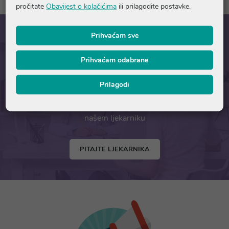
pročitate
Obavijest o kolačićima
ili prilagodite postavke.
Prihvaćam sve
Prihvaćam odabrane
Pitajte našeg ljekarnika
Prilagodi
Ako trebate savjet vezan uz zdravlje slobodno se obratite
našem ljekarniku
PITAJTE LJEKARNIKA