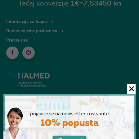
Tečaj konverzije
1€=7,53450 kn
Informacije za kupce
Radno vrijeme poslovnica
Pratite nas
© Ljekarna Talan 2026