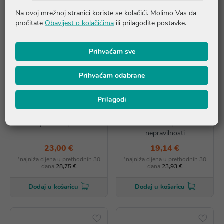
Na ovoj mrežnoj stranici koriste se kolačići. Molimo Vas da
pročitate
Obavijest o kolačićima
ili prilagodite postavke.
Prihvaćam sve
Prihvaćam odabrane
AKCIJA
AKCIJA
Prilagodi
Ducray Keracnyl regulirajući
Ducray Keracnyl UV SPF
serum protiv nepravilnosti
50+ Fluid protiv
nepravilnosti
23,00 €
19,14 €
*najniža cijena u prethodnih 30
*najniža cijena u prethodnih 30
dana
28,75 €
dana
23,93 €
Dodaj u košaricu
Dodaj u košaricu