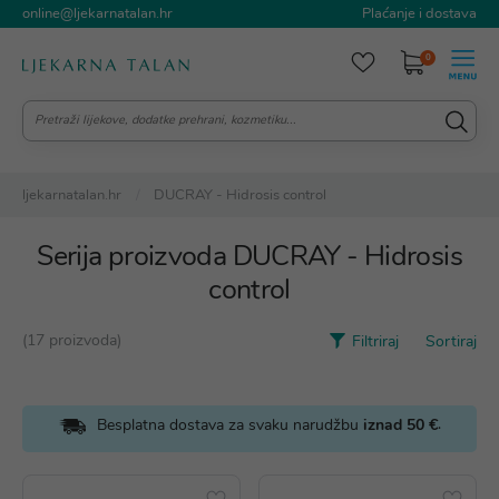
online@ljekarnatalan.hr
Plaćanje i dostava
0
ljekarnatalan.hr
DUCRAY - Hidrosis control
Serija proizvoda DUCRAY - Hidrosis
control
(17 proizvoda)
Filtriraj
Sortiraj
.
Besplatna dostava za svaku narudžbu
iznad 50 €