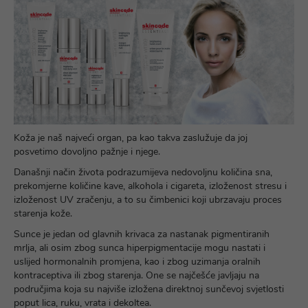
Koža je naš najveći organ, pa kao takva zaslužuje da joj
posvetimo dovoljno pažnje i njege.
Današnji način života podrazumijeva nedovoljnu količina sna,
prekomjerne količine kave, alkohola i cigareta, izloženost stresu i
izloženost UV zračenju, a to su čimbenici koji ubrzavaju proces
starenja kože.
Sunce je jedan od glavnih krivaca za nastanak pigmentiranih
mrlja, ali osim zbog sunca hiperpigmentacije mogu nastati i
uslijed hormonalnih promjena, kao i zbog uzimanja oralnih
kontraceptiva ili zbog starenja. One se najčešće javljaju na
područjima koja su najviše izložena direktnoj sunčevoj svjetlosti
poput lica, ruku, vrata i dekoltea.