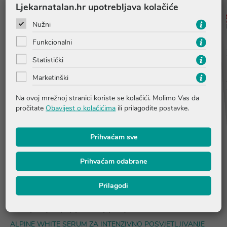
Ljekarnatalan.hr upotrebljava kolačiće
Nužni
Funkcionalni
Statistički
Marketinški
Na ovoj mrežnoj stranici koriste se kolačići. Molimo Vas da
pročitate
Obavijest o kolačićima
ili prilagodite postavke.
Prihvaćam sve
Prihvaćam odabrane
Prilagodi
ALPINE WHITE ZAŠTITNA KREMA SPF 50
štiti od UVA I UVB
zračenja te posvjetljuje i smanjuje nepravilnosti na koži.
ALPINE WHITE SERUM ZA INTENZIVNO POSVJETLJIVANJE