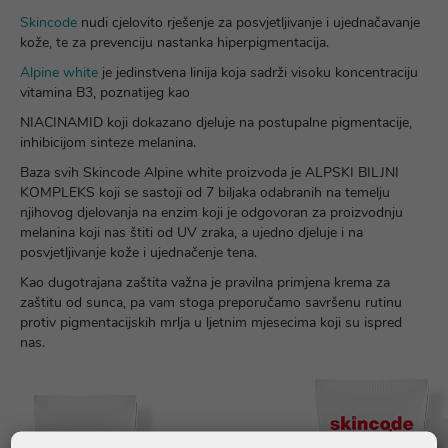
Skincode
nudi cjelovito rješenje za posvjetljivanje i ujednačavanje
kože, te za prevenciju nastanka hiperpigmentacija.
Alpine white
je jedinstvena linija koja sadrži visoku koncentraciju
vitamina B3, poznatijeg kao
NIACINAMID koji dokazano djeluje na postupalne pigmentacije,
inhibicijom sinteze melanina.
Baza svih Skincode Alpine white proizvoda je ALPSKI BILJNI
KOMPLEKS koji se sastoji od 7 biljaka odabranih na temelju
njihovog djelovanja na enzim koji je odgovoran za proizvodnju
melanina koji nas štiti od UV zraka, a ujedno djeluje i na
posvjetljivanje kože i ujednačenje tena.
Kao dugotrajana zaštita važna je pravilna primjena krema za
zaštitu od sunca, pa vam stoga preporučamo savršenu rutinu
protiv pigmentacijskih mrlja u ljetnim mjesecima koji su ispred
nas.